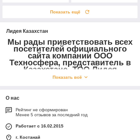
Показать ещё
Лидея Казахстан
Мы рады приветствовать всех
посетителей официального
сайта компании ООО
Техносфера, представитель в
Казахстане- ТОО Лидея
Казахстан!
Показать всё
О нас
Деятельность нашей организации
Рейтинг не сформирован
успешно развивается в четырех
Менее 5 отзывов за последний год
основных направлениях:
Работает с 16.02.2015
г. Костанай