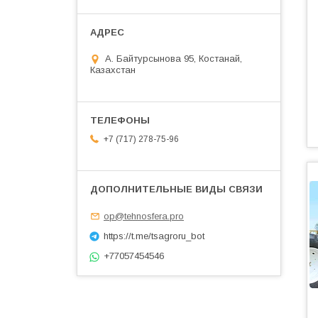
А. Байтурсынова 95, Костанай,
Казахстан
+7 (717) 278-75-96
op@tehnosfera.pro
https://t.me/tsagroru_bot
+77057454546