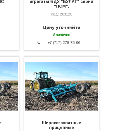
ПС
агрегаты БДУ "БУЛАТ" серии
"ПСМ".
263128
е
Цену уточняйте
В наличии
6
+7 (717) 278-75-96
е
Широкозахватные
прицепные