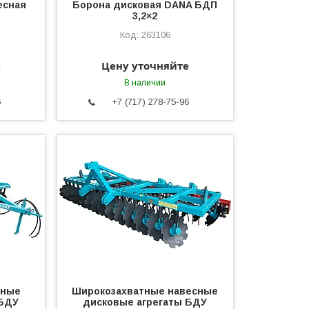
есная
Борона дисковая DANA БДП
3,2×2
263106
е
Цену уточняйте
В наличии
6
+7 (717) 278-75-96
пные
Широкозахватные навесные
 БДУ
дисковые агрегаты БДУ