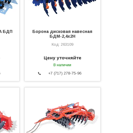
A БДП
Борона дисковая навесная
БДМ-2,4х2H
263109
е
Цену уточняйте
В наличии
6
+7 (717) 278-75-96