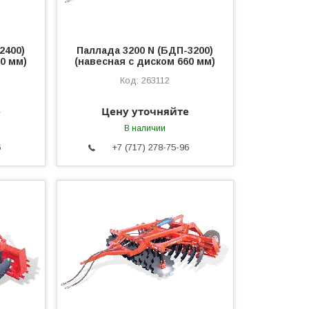
2400)
Паллада 3200 N (БДП-3200)
60 мм)
(навесная с диском 660 мм)
263112
е
Цену уточняйте
В наличии
6
+7 (717) 278-75-96