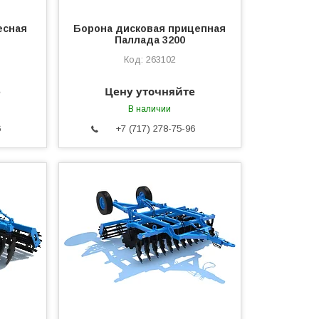
есная
Борона дисковая прицепная
Паллада 3200
263102
е
Цену уточняйте
В наличии
6
+7 (717) 278-75-96