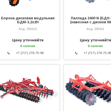
Борона дисковая модульная
Паллада 2400 N (БДН-
БДМ-3,2х2Н
(навесная с диском 6
263110
263111
Цену уточняйте
Цену уточняйт
В наличии
В наличии
+7 (717) 278-75-96
+7 (717) 278-75-9