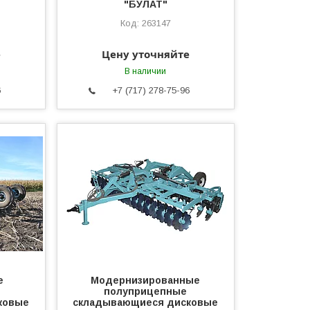
"БУЛАТ"
263147
е
Цену уточняйте
В наличии
6
+7 (717) 278-75-96
е
Модернизированные
полуприцепные
ковые
складывающиеся дисковые