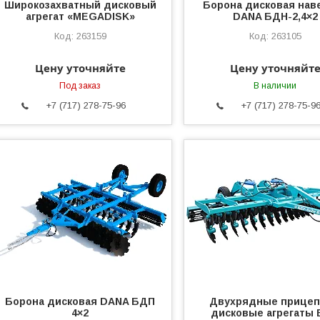
Широкозахватный дисковый
Борона дисковая нав
агрегат «MEGADISK»
DANA БДН-2,4×2
263159
263105
Цену уточняйте
Цену уточняйт
Под заказ
В наличии
+7 (717) 278-75-96
+7 (717) 278-75-9
Борона дисковая DANA БДП
Двухрядные прице
4×2
дисковые агрегаты