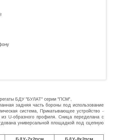
8
фону
егаты БДУ "БУЛАТ" серии "ПСМ".
ланная задняя часть бороны под использование
лическая система, Прикатывающее устройство -
 из U-образного профиля. Сница переделана с
рудована универсальной площадкой под сцепную
БДУ-7х2псм
БДУ-8х2псм