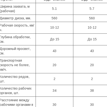
Ширина захвата, м
5.1
5.7
(рабочая)
Диаметр диска, мм.
560
560
Рабочая скорость, км/
10-12
10-12
ч.
Глубина обработки,
До 15
До 15
см.
Дорожный просвет,
43
43
см.
Транспортная
скорость не более,
20
20
км/ч.
Количество рядов,
2
2
шт.
Количество рабочих
34
38
органов, шт.
Расстояние между
рабочими органами в
30
30