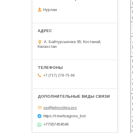
Нурлан
А. Байтурсынова 95, Костанай,
Казахстан
+7 (717) 278-75-96
op@tehnosfera.pro
https://t.me/tsagroru_bot
+77057454546