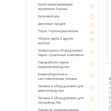
Катки прикатывающие,
пружинные бороны
Культиваторы
Дисковые орудия
Плуги. Глубокорыхлители.
Уборка зерна и других
культур
Элеваторное оборудование.
Зерно-сушильные комплексы.
Переработка зерна.
Кормопроизводство
Кормоуборочная и
М
заготовительная техника
О
Техника и оборудование для
т
животноводства
т
у
Техника и оборудование для
с
овощеводства
Запчасти, комплектующие,