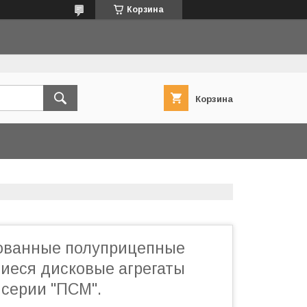
Корзина
Корзина
ованные полуприцепные
еся дисковые агрегаты
 серии "ПСМ".