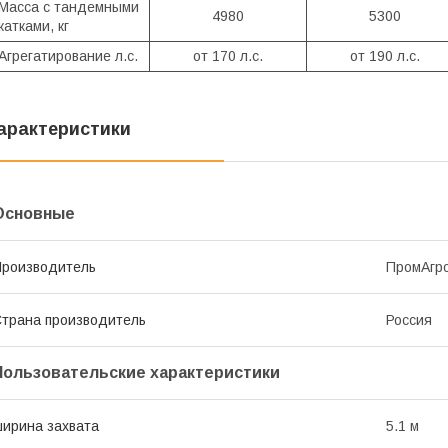
Масса с тандемными
4980
5300
катками, кг
Агрегатирование л.с.
от 170 л.с.
от 190 л.с.
арактеристики
Основные
роизводитель
ПромАгр
трана производитель
Россия
Пользовательские характеристики
ирина захвата
5.1 м