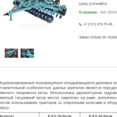
Цену уточняйте
В наличии
Код:
26312
+7 (717) 278-75-96
Заказ только по теле
одернизированные полуприцепные складывающиеся дисковые агр
тличительной особенностью данных агрегатов является переде
яжелого тандемного катка. Использована двухконтурная гидрав
яжелый тандемный каток жестко закреплен на раме, исполнено
четом использования тракторов со спаренными колесами и обо
ерьгу.
Агрегат
БДУ-5х2псм
БДУ-6х2псм