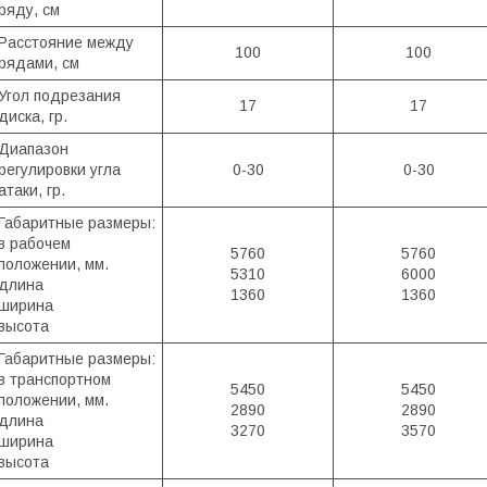
ряду, см
Расстояние между
100
100
рядами, см
Угол подрезания
17
17
диска, гр.
Диапазон
регулировки угла
0-30
0-30
атаки, гр.
Габаритные размеры:
в рабочем
5760
5760
положении, мм.
5310
6000
длина
1360
1360
ширина
высота
Габаритные размеры:
в транспортном
5450
5450
положении, мм.
2890
2890
длина
3270
3570
ширина
высота