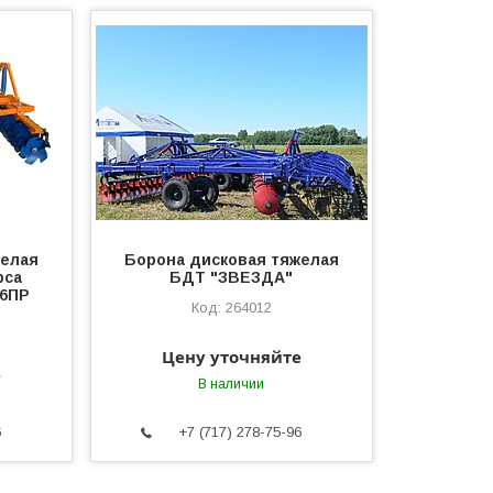
желая
Борона дисковая тяжелая
рса
БДТ "ЗВЕЗДА"
 6ПР
264012
Цену уточняйте
е
В наличии
6
+7 (717) 278-75-96