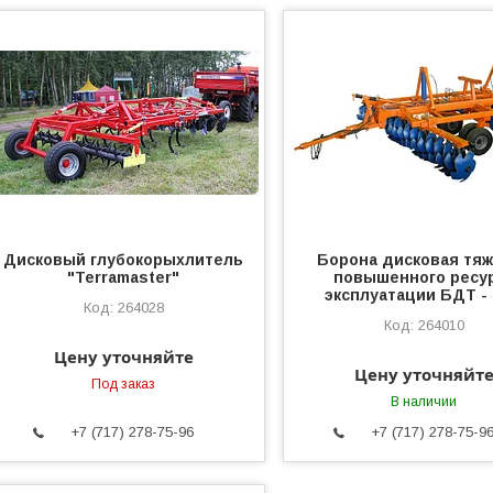
Дисковый глубокорыхлитель
Борона дисковая тя
"Terramaster"
повышенного ресу
эксплуатации БДТ -
264028
264010
Цену уточняйте
Цену уточняйт
Под заказ
В наличии
+7 (717) 278-75-96
+7 (717) 278-75-9