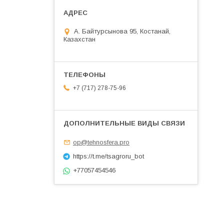
А. Байтурсынова 95, Костанай,
Казахстан
+7 (717) 278-75-96
op@tehnosfera.pro
https://t.me/tsagroru_bot
+77057454546