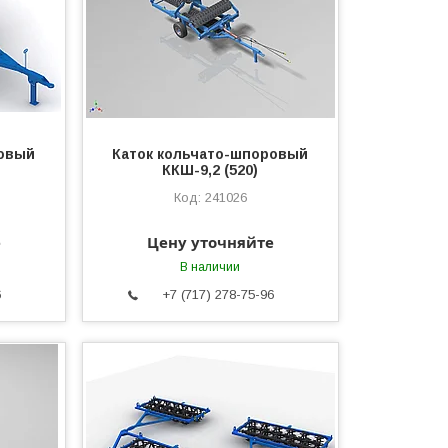
ровый
Каток кольчато-шпоровый
ККШ-9,2 (520)
241026
е
Цену уточняйте
В наличии
6
+7 (717) 278-75-96