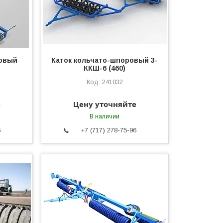
ровый
Каток кольчато-шпоровый 3-
ККШ-6 (460)
241032
е
Цену уточняйте
В наличии
6
+7 (717) 278-75-96