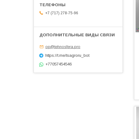
+7 (717) 278-75-96
op@tehnosfera.pro
https://t.me/tsagroru_bot
+77057454546