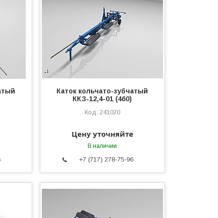
атый
Каток кольчато-зубчатый
ККЗ-12,4-01 (460)
241020
е
Цену уточняйте
В наличии
6
+7 (717) 278-75-96