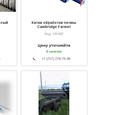
атый
Катки обработки почвы
Cambridge Farmet
241002
е
Цену уточняйте
В наличии
6
+7 (717) 278-75-96