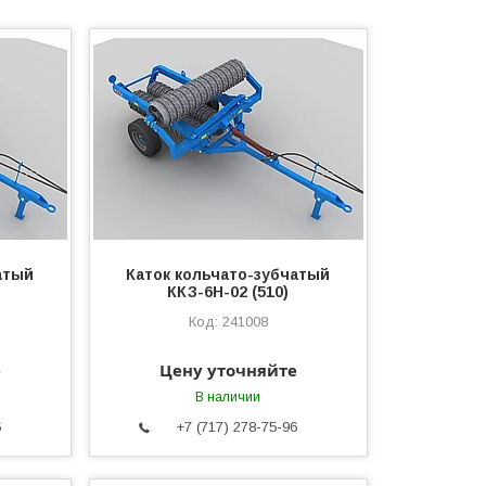
атый
Каток кольчато-зубчатый
ККЗ-6Н-02 (510)
241008
е
Цену уточняйте
В наличии
6
+7 (717) 278-75-96