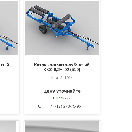
атый
Каток кольчато-зубчатый
ККЗ-9,2Н-02 (510)
241014
е
Цену уточняйте
В наличии
6
+7 (717) 278-75-96