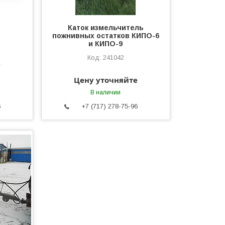
Каток измельчитель
пожнивных остатков КИПО-6
и КИПО-9
241042
е
Цену уточняйте
В наличии
6
+7 (717) 278-75-96