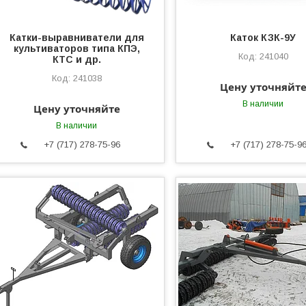
Катки-выравниватели для
Каток КЗК-9У
культиваторов типа КПЭ,
241040
КТС и др.
241038
Цену уточняйт
В наличии
Цену уточняйте
В наличии
+7 (717) 278-75-96
+7 (717) 278-75-9