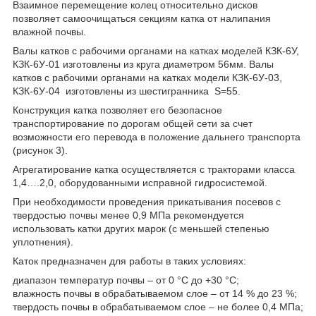
Взаимное перемещение колец относительно дисков
позволяет самоочищаться секциям катка от налипания
влажной почвы.
Валы катков с рабочими органами на катках моделей КЗК-6У,
КЗК-6У-01 изготовлены из круга диаметром 56мм. Валы
катков с рабочими органами на катках модели КЗК-6У-03,
КЗК-6У-04 изготовлены из шестигранника S=55.
Конструкция катка позволяет его безопасное
транспортирование по дорогам общей сети за счет
возможности его перевода в положение дальнего транспорта
(рисунок 3).
Агрегатирование катка осуществляется с тракторами класса
1,4….2,0, оборудованными исправной гидросистемой.
При необходимости проведения прикатывания посевов с
твердостью почвы менее 0,9 МПа рекомендуется
использовать катки других марок (с меньшей степенью
уплотнения).
Каток предназначен для работы в таких условиях:
диапазон температур почвы – от 0 °С до +30 °С;
влажность почвы в обрабатываемом слое – от 14 % до 23 %;
твердость почвы в обрабатываемом слое – не более 0,4 МПа;