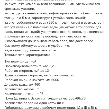
за счет ножа-измельчителя толщиною 8 мм, увеличивается
срок эксплуатации;
за счет держателей ножей, зафиксированных с обеих сторон
толщиною 5 мм, гарантируют устойчивость ножей;
за счет собственного веса (350 кг – один каток) и возможности
его утяжеления с помощью воды (на катках есть пробки для
наполнения их водой),увеличивается плотность притягивания
к пожнивным остаткам, в последствии чего остатки
измельчаются до небывалых размеров, что дает более
быстрому обмену веществ и удобрению;
надежные подшипниковые узлы.
Техническая характеристика:
Тип полуприцепной
Производительность га/час 7,2
Рабочая скорость км/час 12
Транспортная скорость, не более км/час 20
Рабочая ширина захвата мм 6000
Диаметр катка мм 460
Количество катков шт 3
Количество ножей шт 96
Ножи (Длинна х Высота х Толщина) мм 500х66х70
Количество ребер на один каток шт 8
Габаритные размеры в рабочем положении: (Д х Ш х В) м