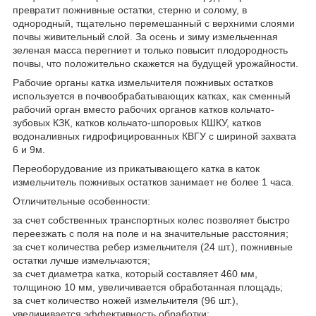
превратит пожнивные остатки, стерню и солому, в
однородный, тщательно перемешанный с верхними слоями
почвы живительный слой. За осень и зиму измельченная
зеленая масса перегниет и только повысит плодородность
почвы, что положительно скажется на будущей урожайности.
Рабочие органы катка измельчителя пожнивых остатков
используется в почвообрабатывающих катках, как сменный
рабочий орган вместо рабочих органов катков кольчато-
зубовых КЗК, катков кольчато-шпоровых КШКУ, катков
водоналивных гидрофицированных КВГУ с шириной захвата
6 и 9м.
Переоборудование из прикатывающего катка в каток
измельчитель пожнивых остатков занимает не более 1 часа.
Отличительные особенности:
за счет собственных транспортных колес позволяет быстро
переезжать с поля на поле и на значительные расстояния;
за счет количества ребер измельчителя (24 шт.), пожнивные
остатки лучше измельчаются;
за счет диаметра катка, который составляет 460 мм,
толщиною 10 мм, увеличивается обработанная площадь;
за счет количество ножей измельчителя (96 шт.),
увеличивается эффективность обработки;