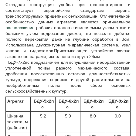
Складная конструкция удобна при транспортировке и
соответствует европейским стандартам ширины
транспортируемых прицепных сельхозмашин. Отличительной
особенностью данных агрегатов является оригинальное
расположение
рабочих органов с изменяемым углом атаки и
большим углом подрезания дисков, что позволят добится
полного перекрытия даже на глубине обработки в 3см.
Использована двухконтурная гидравлическая система, узел
копира и гидрозамок.Прикатывающее устройство жестко
закреплено на раме, исполнено из прута 24мм.
БДУ-7х2пс предназначен для вспушивания необработанной
уплотненной почвы разного механического состава,
дробления послежатвенных остатков длинностебельчатых
культур, подрезания сорняков и другой растительности на
необработанных полях после сбора основных
сельскохозяйственных культур.
Агрегат
БДУ-5х2п
БДУ-6х2п
БДУ-8х2п
БДУ-9х2п
с
с
с
с
Ширина
5.2
5.9
8.0
9.0
захвата, м
(рабочая)