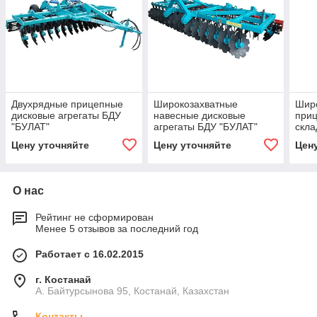
Двухрядные прицепные
Широкозахватные
Шир
дисковые агрегаты БДУ
навесные дисковые
при
"БУЛАТ"
агрегаты БДУ "БУЛАТ"
скл
диск
Цену уточняйте
Цену уточняйте
Цен
БДУ
О нас
Рейтинг не сформирован
Менее 5 отзывов за последний год
Работает с 16.02.2015
г. Костанай
А. Байтурсынова 95, Костанай, Казахстан
Контакты