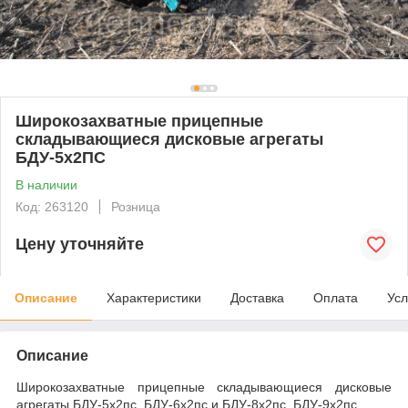
Широкозахватные прицепные
складывающиеся дисковые агрегаты
БДУ-5х2ПС
В наличии
Код: 263120
Розница
Цену уточняйте
Описание
Характеристики
Доставка
Оплата
Усл
Описание
Широкозахватные прицепные складывающиеся дисковые
агрегаты БДУ-5х2пс, БДУ-6х2пс и
БДУ-8
х2пс,
БДУ-9
х2пс
.