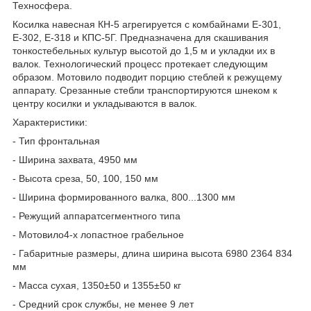
Техносфера.
Косилка навесная КН-5 агрегируется с комбайнами Е-301,
Е-302, Е-318 и КПС-5Г. Предназначена для скашивания
тонкостебельных культур высотой до 1,5 м и укладки их в
валок. Технологический процесс протекает следующим
образом. Мотовило подводит порцию стеблей к режущему
аппарату. Срезанные стебли транспортируются шнеком к
центру косилки и укладываются в валок.
Характеристики:
- Тип фронтальная
- Ширина захвата, 4950 мм
- Высота среза, 50, 100, 150 мм
- Ширина формированного валка, 800...1300 мм
- Режущий аппаратсегментного типа
- Мотовило4-х лопастное грабельное
- Габаритные размеры, длина ширина высота 6980 2364 834
мм
- Масса сухая, 1350±50 и 1355±50 кг
- Средний срок службы, не менее 9 лет