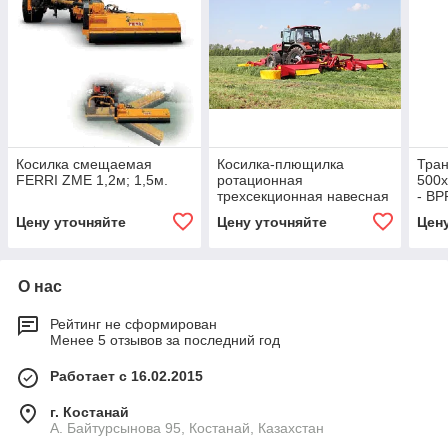
Косилка смещаемая
Косилка-плющилка
Тра
FERRI ZME 1,2м; 1,5м.
ротационная
500
трехсекционная навесная
- В
КПР-9 (КПР-9-01)
ПВК
Цену уточняйте
Цену уточняйте
Цен
О нас
Рейтинг не сформирован
Менее 5 отзывов за последний год
Работает с 16.02.2015
г. Костанай
А. Байтурсынова 95, Костанай, Казахстан