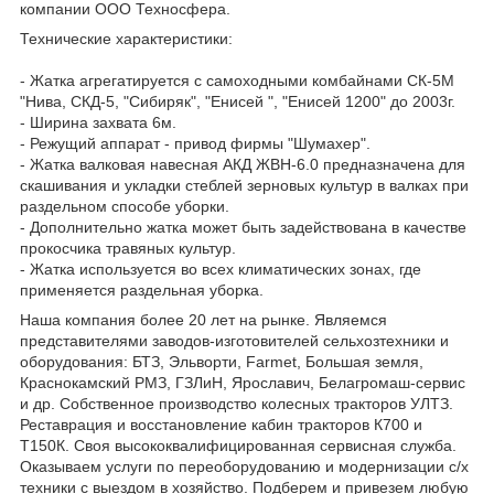
компании ООО Техносфера.
Технические характеристики:
- Жатка агрегатируется с самоходными комбайнами СК-5М
"Нива, СКД-5, "Сибиряк", "Енисей ", "Енисей 1200" до 2003г.
- Ширина захвата 6м.
- Режущий аппарат - привод фирмы "Шумахер".
- Жатка валковая навесная АКД ЖВН-6.0 предназначена для
скашивания и укладки стеблей зерновых культур в валках при
раздельном способе уборки.
- Дополнительно жатка может быть задействована в качестве
прокосчика травяных культур.
- Жатка используется во всех климатических зонах, где
применяется раздельная уборка.
Наша компания более 20 лет на рынке. Являемся
представителями заводов-изготовителей сельхозтехники и
оборудования: БТЗ, Эльворти, Farmet, Большая земля,
Краснокамский РМЗ, ГЗЛиН, Ярославич, Белагромаш-сервис
и др. Собственное производство колесных тракторов УЛТЗ.
Реставрация и восстановление кабин тракторов К700 и
Т150К. Своя высококвалифицированная сервисная служба.
Оказываем услуги по переоборудованию и модернизации с/х
техники с выездом в хозяйство. Подберем и привезем любую