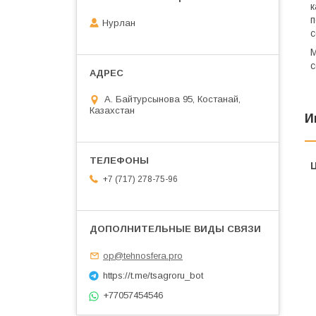
к
п
Нурлан
с
М
с
А. Байтурсынова 95, Костанай,
Казахстан
И
+7 (717) 278-75-96
op@tehnosfera.pro
https://t.me/tsagroru_bot
+77057454546