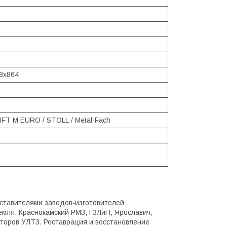
8х864
FT M EURO / STOLL / Metal-Fach
ставителями заводов-изготовителей
емля, Краснокамский РМЗ, ГЗЛиН, Ярославич,
кторов УЛТЗ. Реставрация и восстановление