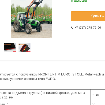
В наличии
Купить
+7 (717) 278-75-96
атируется с погрузчиком FRONTLIFT M EURO, STOLL, Metal-Fach и
спользующими захваты типа EURO.
Высота подъема с грузом (по нижней кромке, для МТЗ
3940
82.1), мм
Зев, °
60