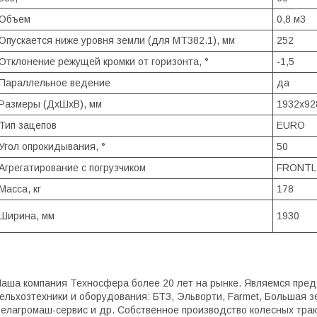
Объем
0,8 м3
Опускается ниже уровня земли (для МТЗ82.1), мм
252
Отклонение режущей кромки от горизонта, °
-1,5
Параллельное ведение
да
Размеры (ДхШхВ), мм
1932х92
Тип зацепов
EURO
Угол опрокидывания, °
50
Агрегатирование с погрузчиком
FRONTLI
Масса, кг
178
Ширина, мм
1930
аша компания Техносфера более 20 лет на рынке. Являемся пред
ельхозтехники и оборудования: БТЗ, Эльворти, Fаrmеt, Большая з
елагромаш-сервис и др. Собственное производство колесных тра