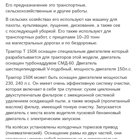
Его предназначение это транспортные,
сельскохозяйственные и другие работы.
В сельских хозяйствах его используют как машину для
пахоты, культивации, лущение, дискование, а также сев
с последующей уборкой. Его также используют для
транспортных работ, с прицепами 10–20 тонн
на магистральных дорогах и по бездорожью.
Трактор Т 150К оснащен специальным двигателем который
разрабатывается для тракторов этой модели, двигатель
оснащен турбонаддувом СМД-60. Двигатель
шестицилиндровый V-подобный, мощность двигателя 150л.с.
Трактор 150К может быть оснащен двигателем мощностью
230, 240 л.с. Он имеет очень эффективную систему очистки,
которая включает в себя три ступени: сухим циклонным
двухступенчатым фильтром с эжекционной системой
удалением оседающей пыли, а также мокрый (пропитанный
маслом) фильтр, имеющий тонкую очистку. Запускается
двигатель с места возле водителя пусковой бензиновый
двигатель с электрическим запуском.
На колёсах установлены колодочных тормозов привод
(пневматический). Оснащение рамы из двух частей, они
соединены между собой вертикально и горизонтально