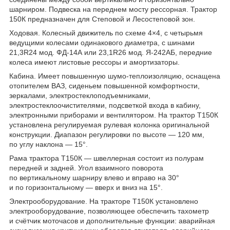
шарниром. Подвеска на переднем мосту рессорная. Трактор
150К предназначен для Степовой и Лесостеповой зон.
Ходовая. Колесный движитель по схеме 4×4, с четырьмя
ведущими колесами одинакового диаметра, с шинами
21,3R24 мод. ФД-14А или 23,1R26 мод. Я-242АБ, передние
колеса имеют листовые рессоры и амортизаторы.
Кабина. Имеет повышенную шумо-теплоизоляцию, оснащена
отопителем ВАЗ, сиденьем повышенной комфортности,
зеркалами, электростеклоподъемниками,
электростеклоочистителями, подсветкой входа в кабину,
электронными приборами и вентилятором. На трактор Т150К
установлена регулируемая рулевая колонка оригинальной
конструкции. Диапазон регулировки по высоте — 120 мм,
по углу наклона — 15°.
Рама трактора Т150К — швеллерная состоит из полурам
передней и задней. Угол взаимного поворота
по вертикальному шарниру влево и вправо на 30°
и по горизонтальному — вверх и вниз на 15°.
Электрооборудование. На тракторе Т150К установлено
электрооборудование, позволяющее обеспечить тахометр
и счётчик моточасов и дополнительные функции: аварийная