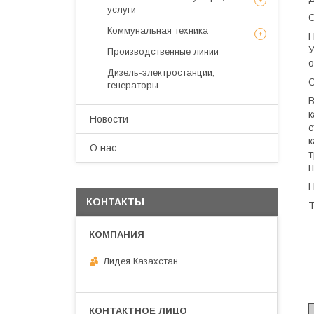
услуги
О
Коммунальная техника
Н
У
Производственные линии
о
Дизель-электростанции,
генераторы
В
к
Новости
с
к
О нас
т
н
Н
КОНТАКТЫ
Лидея Казахстан