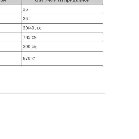
ной
G6V 740 PTH прицепной
36
36
30/40 л.с.
745 см
300 см
870 кг