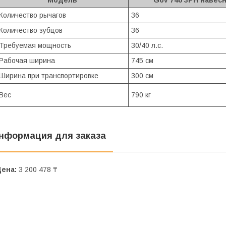
Модель
G6V 740 3PH навес
Количество рычагов
36
Количество зубцов
36
Требуемая мощность
30/40 л.с.
Рабочая ширина
745 см
Ширина при транспортировке
300 см
Вес
790 кг
нформация для заказа
Цена:
3 200 478 ₸