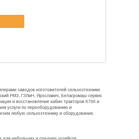
илерами заводов-изготовителей сельхозтехники
мский РМЗ, ГЗЛиН, Ярославич, Белагромаш-сервис
рация и восстановление кабин тракторов К700 и
ем услуги по переоборудованию и
везем любую сельхозтехнику и оборудование.
 для небольших и средних хозяйств.