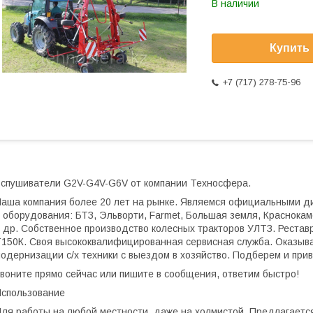
В наличии
Купить
+7 (717) 278-75-96
спушиватели G2V-G4V-G6V от компании Техносфера.
аша компания более 20 лет на рынке. Являемся официальными д
 оборудования: БТЗ, Эльворти, Farmet, Большая земля, Краснока
 др. Собственное производство колесных тракторов УЛТЗ. Рестав
150К. Своя высококвалифицированная сервисная служба. Оказыва
одернизации с/х техники с выездом в хозяйство. Подберем и при
воните прямо сейчас или пишите в сообщения, ответим быстро!
спользование
ля работы на любой местности, даже на холмистой. Предлагается