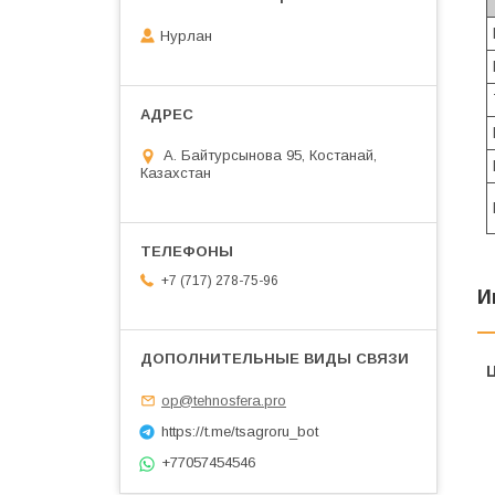
Нурлан
А. Байтурсынова 95, Костанай,
Казахстан
+7 (717) 278-75-96
И
op@tehnosfera.pro
https://t.me/tsagroru_bot
+77057454546