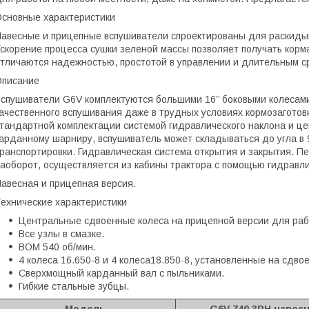
сновные характеристики
авесные и прицепные вспушиватели спроектированы для раскидыв
скорение процесса сушки зеленой массы позволяет получать корм
тличаются надежностью, простотой в управлении и длительным с
Описание
спушиватели G6V комплектуются большими 16’’ боковыми колесами
ачественного вспушивания даже в трудных условиях кормозаготов
тандартной комплектации системой гидравлического наклона и ц
арданному шарниру, вспушиватель может складываться до угла в 9
ранспортировки. Гидравлическая система открытия и закрытия. П
аоборот, осуществляется из кабины трактора с помощью гидравли
авесная и прицепная версия.
Технические характеристики
Центральные сдвоенные колеса на прицепной версии для раб
Все узлы в смазке.
ВОМ 540 об/мин.
4 колеса 16.650-8 и 4 колеса18.850-8, установленные на сдво
Сверхмощный карданный вал с пыльниками.
Гибкие стальные зубцы.