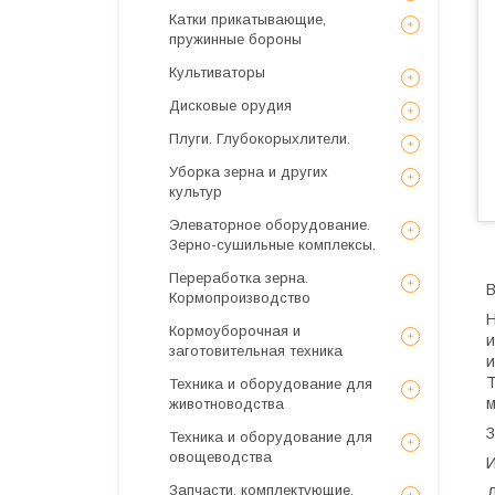
Катки прикатывающие,
пружинные бороны
Культиваторы
Дисковые орудия
Плуги. Глубокорыхлители.
Уборка зерна и других
культур
Элеваторное оборудование.
Зерно-сушильные комплексы.
Переработка зерна.
В
Кормопроизводство
Н
Кормоуборочная и
и
заготовительная техника
и
Т
Техника и оборудование для
м
животноводства
З
Техника и оборудование для
овощеводства
И
Запчасти, комплектующие,
Д