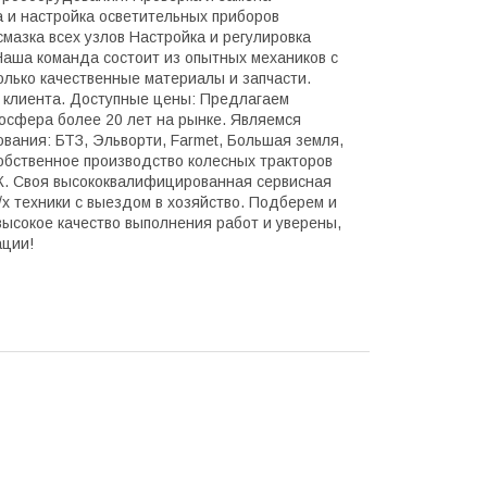
 и настройка осветительных приборов
мазка всех узлов Настройка и регулировка
Наша команда состоит из опытных механиков с
олько качественные материалы и запчасти.
 клиента. Доступные цены: Предлагаем
осфера более 20 лет на рынке. Являемся
вания: БТЗ, Эльворти, Fаrmеt, Большая земля,
обственное производство колесных тракторов
0К. Своя высококвалифицированная сервисная
х техники с выездом в хозяйство. Подберем и
ысокое качество выполнения работ и уверены,
ации!