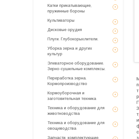
Катки прикатывающие,
пружинные бороны
Культиваторы
Дисковые орудия
Плуги. Глубокорыхлители.
Уборка зерна и других
культур
Элеваторное оборудование.
Зерно-сушильные комплексы.
Переработка зерна.
М
Кормопроизводство
п
т
Кормоуборочная и
р
заготовительная техника
П
Техника и оборудование для
З
животноводства
т
и
Техника и оборудование для
ф
овощеводства
с
Запчасти, комплектующие,
з