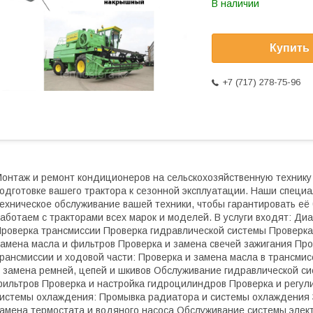
В наличии
Купить
+7 (717) 278-75-96
онтаж и ремонт кондиционеров на сельскохозяйственную технику
одготовке вашего трактора к сезонной эксплуатации. Наши специа
ехническое обслуживание вашей техники, чтобы гарантировать её
аботаем с тракторами всех марок и моделей. В услуги входят: Диа
роверка трансмиссии Проверка гидравлической системы Проверк
амена масла и фильтров Проверка и замена свечей зажигания Про
рансмиссии и ходовой части: Проверка и замена масла в трансми
 замена ремней, цепей и шкивов Обслуживание гидравлической си
ильтров Проверка и настройка гидроцилиндров Проверка и регул
истемы охлаждения: Промывка радиатора и системы охлаждения
амена термостата и водяного насоса Обслуживание системы элек