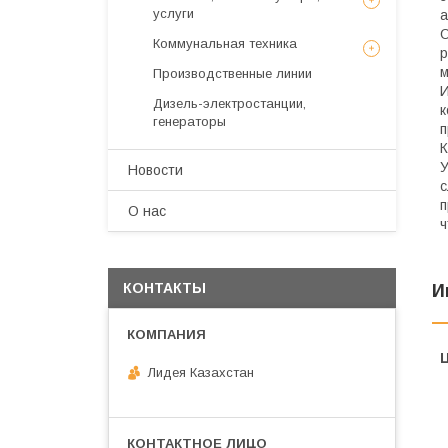
услуги
а
О
Коммунальная техника
р
м
Производственные линии
И
Дизель-электростанции,
к
генераторы
п
К
У
Новости
с
п
О нас
ч
КОНТАКТЫ
И
Лидея Казахстан