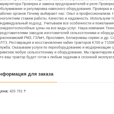
ккумулятора Проверка и замена предохранителей и реле Проверка
бслуживание и регулировка навесного оборудования: Проверка и с
абочих органов Почему выбирают нас: Опыт и профессионализм: 
ноголетним стажем работы. Качество и надежность: Используем т
ндивидуальный подход: Учитываем все особенности и пожелания
онкурентоспособные цены на все виды услуг. Наша компания Техн
редставителями заводов-изготовителей сельхозтехники и оборудо
раснокамский РМЗ, ГЗЛиН, Ярославич, Белагромаш-сервис и др. С
ЛТЗ. Реставрация и восстановление кабин тракторов К700 и Т15
лужба. Оказываем услуги по переоборудованию и модернизации с/
ривезем любую сельхозтехнику и оборудование. Мы гарантируем в
то ваш трактор будет готов к любым задачам в сезонной эксплуат
нформация для заказа
Цена:
420 791 ₸