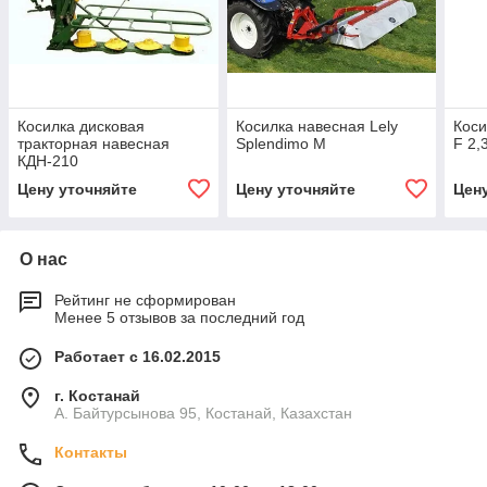
Косилка дисковая
Косилка навесная Lely
Коси
тракторная навесная
Splendimo M
F 2,
КДН-210
Цену уточняйте
Цену уточняйте
Цен
О нас
Рейтинг не сформирован
Менее 5 отзывов за последний год
Работает с 16.02.2015
г. Костанай
А. Байтурсынова 95, Костанай, Казахстан
Контакты