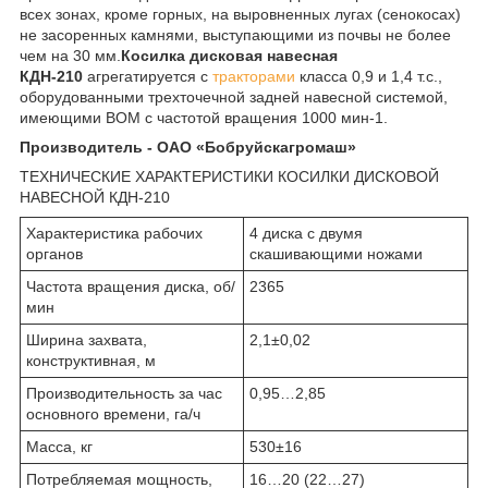
всех зонах, кроме горных, на выровненных лугах (сенокосах)
не засоренных камнями, выступающими из почвы не более
чем на 30 мм.
Косилка дисковая навесная
КДН-210
агрегатируется с
тракторами
класса 0,9 и 1,4 т.с.,
оборудованными трехточечной задней навесной системой,
имеющими ВОМ с частотой вращения 1000 мин-1.
Производитель - ОАО «Бобруйскагромаш»
ТЕХНИЧЕСКИЕ ХАРАКТЕРИСТИКИ КОСИЛКИ ДИСКОВОЙ
НАВЕСНОЙ КДН-210
Характеристика рабочих
4 диска с двумя
органов
скашивающими ножами
Частота вращения диска, об/
2365
мин
Ширина захвата,
2,1±0,02
конструктивная, м
Производительность за час
0,95…2,85
основного времени, га/ч
Масса, кг
530±16
Потребляемая мощность,
16…20 (22…27)