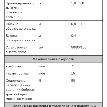
Производительнос
га/ч
1,0…2,8
ть за час
основного
времени
Ширина
м
0,8 ... 1,6
образуемого валка
Высота
м
0,4
образуемого валка
Установочная
мм
50/80/130
высота среза
Максимальная скорость
- рабочая
км/ч
7
- транспортная
км/ч
15
Содержание
%
90
расплющенных
растений бобовых
трав в общей
массе, не менее
Габаритные размеры в транспортном положении