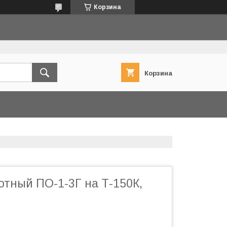
Корзина
Корзина
отный ПО-1-3Г на Т-150К,