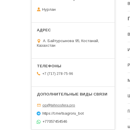
В
Нурлан
В
А. Байтурсынова 95, Костанай,
Казахстан
И
Р
+7 (717) 278-75-96
М
Ш
op@tehnosfera.pro
Г
https://t.me/tsagroru_bot
+77057454546
ш