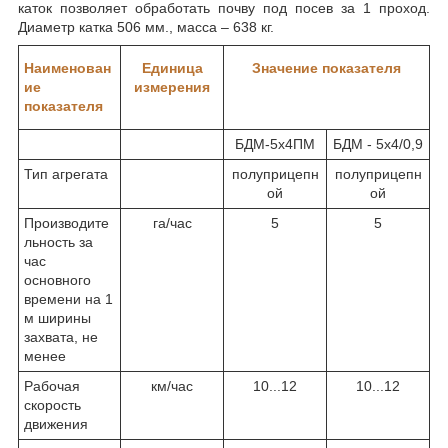
каток позволяет обработать почву под посев за 1 проход.
Диаметр катка 506 мм., масса – 638 кг.
Наименован
Единица
Значение показателя
ие
измерения
показателя
БДМ-5х4ПМ
БДМ - 5х4/0,9
Тип агрегата
полуприцепн
полуприцепн
ой
ой
Производите
га/час
5
5
льность за
час
основного
времени на 1
м ширины
захвата, не
менее
Рабочая
км/час
10...12
10...12
скорость
движения