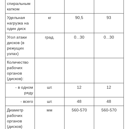
спиральным
катком
Удельная
кг
90,5
93
нагрузка на
один диск
Угол атаки
град.
0...30
0...30
дисков (в
режущих
узлах)
Количество
рабочих
органов
(дисков):
- в одном
шт.
12
12
ряду
- всего
шт.
48
48
Диаметр
мм
560-570
560-570
рабочих
органов
(дисков)