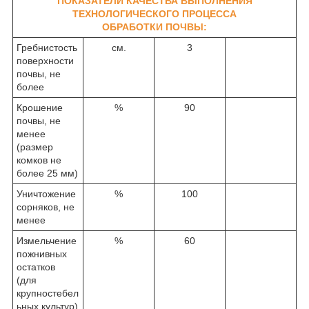
ПОКАЗАТЕЛИ КАЧЕСТВА ВЫПОЛНЕНИЯ
ТЕХНОЛОГИЧЕСКОГО ПРОЦЕССА
ОБРАБОТКИ ПОЧВЫ:
Гребнистость
см.
3
поверхности
почвы, не
более
Крошение
%
90
почвы, не
менее
(размер
комков не
более 25 мм)
Уничтожение
%
100
сорняков, не
менее
Измельчение
%
60
пожнивных
остатков
(для
крупностебел
ьных культур)