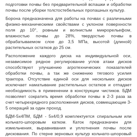
подготовки почвы без предварительной вспашки и обработки
почвы после уборки толстостебельных пропашных культур.
Борона предназначена для работы на почвах с различными
физико-механическими свойствами с уклоном поверхности
поля до 10°, ровным и волнистым микрорельефом,
влажностью почвы до 28%, твердостью почвы в
обрабатываемом слое до 3,5 МПа, высотой (длиной)
растительных остатков до 25 см.
Расположение каждого диска на индивидуальной оси,
независимое рядное регулирование углов атаки дисков
способствуют улучшению агротехнических показателей
обработки почвы, а так же снижению тягового усилия
трактора. Отсутствие единой оси для нескольких дисков
исключает наматывание растительных остатков и отпадает
необходимость в применении в конструкции чистиков. БДМ
позволяет сократить время обработки почвы в 2-3 раза за
счет четырехрядного расположения дисков, совмещающие 3-
5 операций за один проход.
БДМ-5х4ПМ, БДМ - 5х4/0,9 комплектуется спиральным или
кольчато-шпоровым катком. Каток предназначен для
измельчения, выравнивания и уплотнения почвы после
дискования. По стерне зерновых культур кольчато-шпоровый