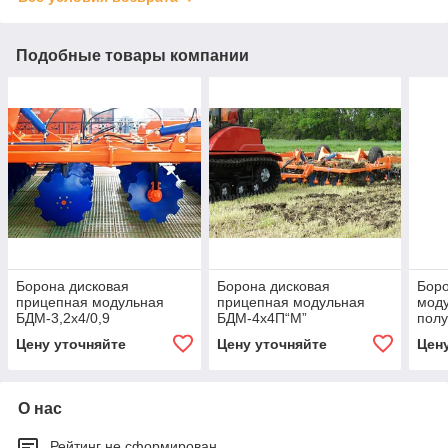
Подобные товары компании
Борона дисковая
Борона дисковая
Боро
прицепная модульная
прицепная модульная
мод
БДМ-3,2х4/0,9
БДМ-4х4П“М”
пол
БДМ
Цену уточняйте
Цену уточняйте
Цен
О нас
Рейтинг не сформирован