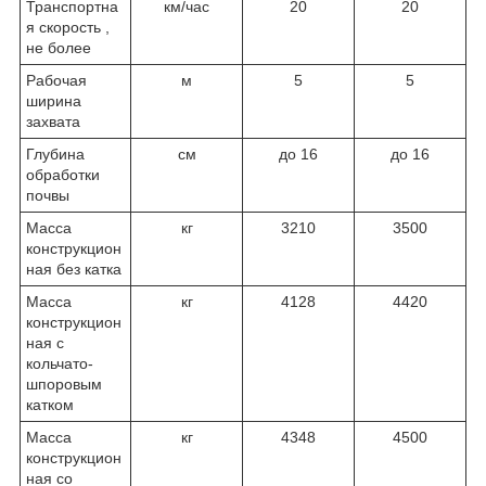
Транспортна
км/час
20
20
я скорость ,
не более
Рабочая
м
5
5
ширина
захвата
Глубина
см
до 16
до 16
обработки
почвы
Масса
кг
3210
3500
конструкцион
ная без катка
Масса
кг
4128
4420
конструкцион
ная с
кольчато-
шпоровым
катком
Масса
кг
4348
4500
конструкцион
ная со