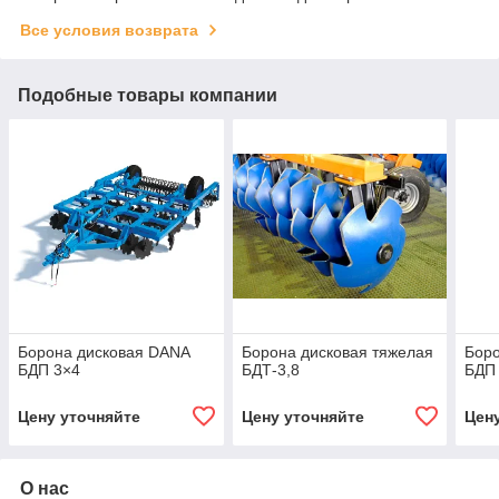
Все условия возврата
Подобные товары компании
Борона дисковая DANA
Борона дисковая тяжелая
Бор
БДП 3×4
БДТ-3,8
БДП
Цену уточняйте
Цену уточняйте
Цен
О нас