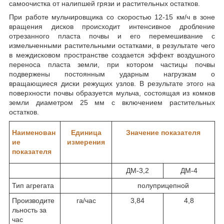
самоочистка от налипшей грязи и растительных остатков.
При работе мульчировщика со скоростью 12-15 км/ч в зоне
вращения дисков происходит интенсивное дробление
отрезанного пласта почвы и его перемешивание с
измельченными растительными остатками, в результате чего
в междисковом пространстве создается эффект воздушного
переноса пласта земли, при котором частицы почвы
подвержены постоянным ударным нагрузкам о
вращающиеся диски режущих узлов. В результате этого на
поверхности почвы образуется мульча, состоящая из комков
земли диаметром 25 мм с включением растительных
остатков.
Наименован
Единица
Значение показателя
ие
измерения
показателя
ДМ-3,2
ДМ-4
Тип агрегата
полуприцепной
Производите
га/час
3,84
4,8
льность за
час