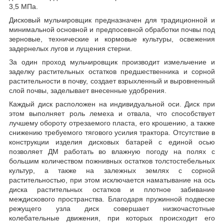
3,5 МПа.
Дисковый мульчировщик предназначен для традиционной и
минимальной основной и предпосевной обработки почвы под
зерновые, технические и кормовые культуры, освежения
задернелых лугов и лущения стерни.
За один проход мульчировщик производит измельчение и
заделку растительных остатков предшественника и сорной
растительности в почву, создает взрыхленный и выровненный
слой почвы, заделывает внесенные удобрения.
Каждый диск расположен на индивидуальной оси. Диск при
этом выполняет роль лемеха и отвала, что способствует
лучшему обороту отрезаемого пласта, его крошению, а также
снижению требуемого тягового усилия трактора. Отсутствие в
конструкции изделия дисковых батарей с единой осью
позволяет ДМ работать во влажную погоду на полях с
большим количеством пожнивных остатков толстостебельных
культур, а также на залежных землях с сорной
растительностью, при этом исключается наматывание на ось
диска растительных остатков и плотное забивание
междискового пространства. Благодаря пружинной подвеске
режущего узла диск совершает низкочастотные
колебательные движения, при которых происходит его