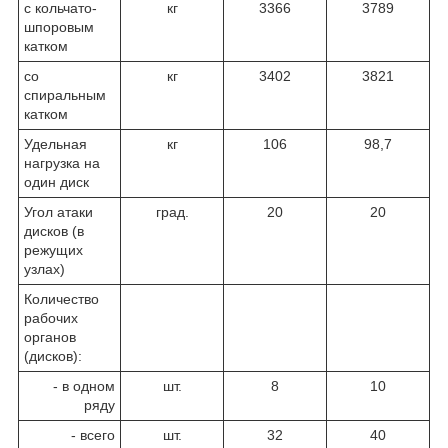
с кольчато-
кг
3366
3789
шпоровым
катком
со
кг
3402
3821
спиральным
катком
Удельная
кг
106
98,7
нагрузка на
один диск
Угол атаки
град.
20
20
дисков (в
режущих
узлах)
Количество
рабочих
органов
(дисков):
- в одном
шт.
8
10
ряду
- всего
шт.
32
40