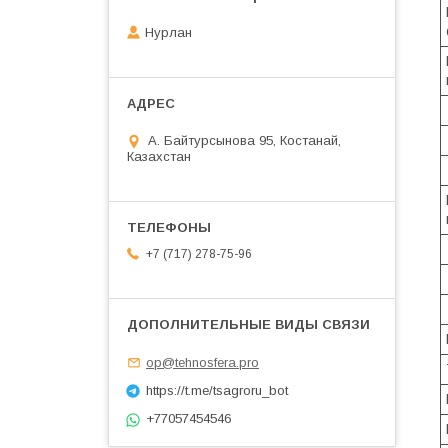
Нурлан
А. Байтурсынова 95, Костанай,
Казахстан
+7 (717) 278-75-96
op@tehnosfera.pro
https://t.me/tsagroru_bot
+77057454546