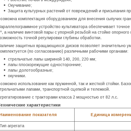
Окучивание;
Защита культурных растений от повреждений и присыпания п
озможна комплектация оборудованием для внесения сыпучих гра
араллелограммное устройство культиватора обеспечивает точное
º, а наличие винтовой пары с упорной резьбой на стойке опорного
озможность точной регулировки глубины обработки.
аличие защитных вращающихся дисков позволяет значительно ум
омплектуется (по согласованию) различными рабочими органами:
стрельчатые лапы шириной 140, 200, 220 мм;
лапы плоскорежущие односторонние;
лапы долотообразные;
окучники.
озможно использование как пружинной, так и жесткой стойки. Баз
трельчатыми лапами, транспортной сцепкой и тележкой.
грегатирование с тракторами класса 2 мощностью от 82 л.с.
Технические характеристики
Наименование показателя
Единица измерен
Тип агрегата