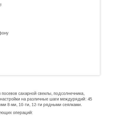
8
фону
посевов сахарной свеклы, подсолнечника,
енастройки на различные шаги междурядий: 45
ыми 8-ми, 10-ти, 12-ти рядными сеялками.
ующих операций: