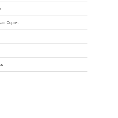
е
маш-Сервис
сс