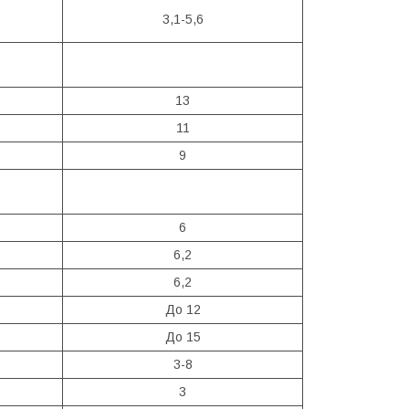
3,1-5,6
13
11
9
6
6,2
6,2
До 12
До 15
3-8
3