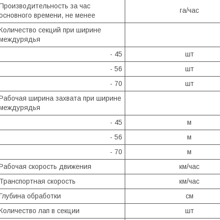
Производительность за час
га/час
основного времени, не менее
Количество секций при ширине
междурядья
- 45
шт
- 56
шт
- 70
шт
Рабочая ширина захвата при ширине
междурядья
- 45
м
- 56
м
- 70
м
Рабочая скорость движения
км/час
Транспортная скорость
км/час
Глубина обработки
см
Количество лап в секции
шт