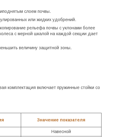
риподнятым слоем почвы.
нулированных или жидких удобрений.
 копирование рельефа почвы с уклонами более
 колеса с мерной шкалой на каждой секции дает
еньшить величину защитной зоны.
овая комплектация включает пружинные стойки со
ия
Значение показателя
Навесной