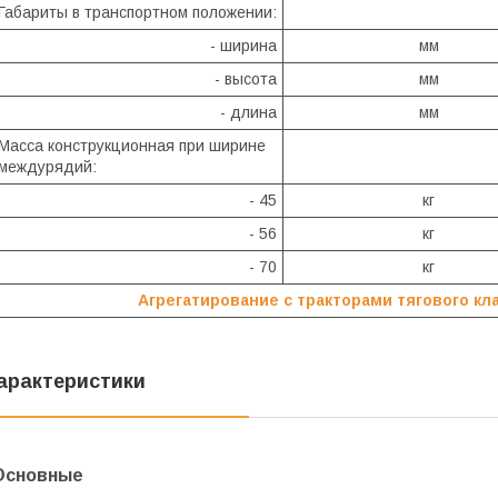
Габариты в транспортном положении:
- ширина
мм
- высота
мм
- длина
мм
Масса конструкционная при ширине
междурядий:
- 45
кг
- 56
кг
- 70
кг
Агрегатирование с тракторами тягового кла
арактеристики
Основные