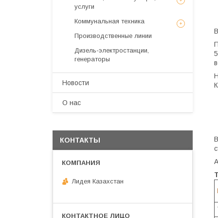
услуги
Коммунальная техника
В
Производственные линии
П
Дизель-электростанции,
5
генераторы
в
Н
Новости
К
О нас
В
КОНТАКТЫ
с
А
Лидея Казахстан