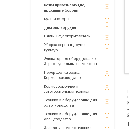
Катки прикатывающие,
пружинные бороны
Культиваторы
Дисковые орудия
Плуги. Глубокорыхлители.
Уборка зерна и других
культур
Элеваторное оборудование.
Зерно-сушильные комплексы.
Переработка зерна.
Кормопроизводство
Кормоуборочная и
П
заготовительная техника
т
Техника и оборудование для
р
животноводства
У
Техника и оборудование для
б
овощеводства
Запчасти, комплектующие,