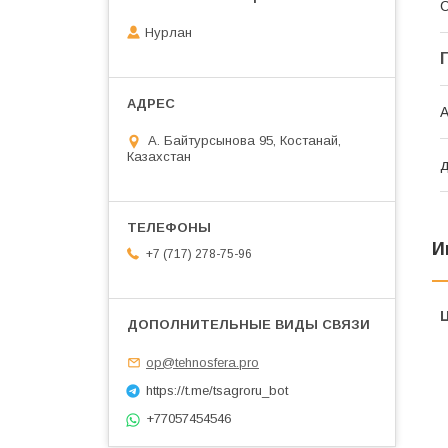
С
Нурлан
А
А. Байтурсынова 95, Костанай,
Казахстан
д
И
+7 (717) 278-75-96
op@tehnosfera.pro
https://t.me/tsagroru_bot
+77057454546