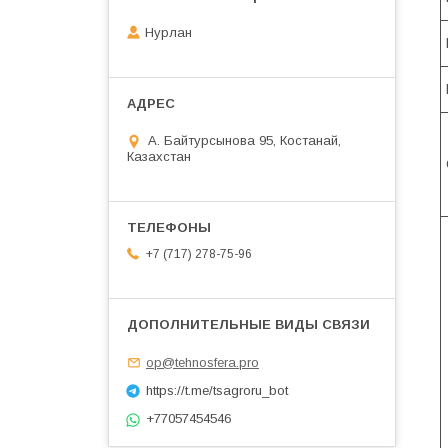
Нурлан
А. Байтурсынова 95, Костанай,
Казахстан
+7 (717) 278-75-96
op@tehnosfera.pro
https://t.me/tsagroru_bot
+77057454546