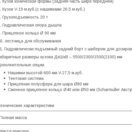
. Кузов конической формы
(задняя часть шире передней)
. Кузов V-19 м.куб.(с нашивками 26,5 м.куб.)
. Грузоподъемность 20 т
. Гидравлическая опора дышла
. Прицепное кольцо Ø 90 мм
0. лестница для обслуживания
1. Гидравлически подъемный задний борт
с шибером для дозиров
абаритные размеры кузова ДхШхВ – 5500/2300/1500(2100) мм
ополнительные опции
Нашивки высотой 600 мм
V-27,5 м.куб.
Тентовая система
Прицепная полусфера для шара Ø80 мм
Сменное прицепное кольцо Ø40 или Ø50 мм
(Scharmuller Авст
ехнические характеристики
Полная масса
Масса прицепа