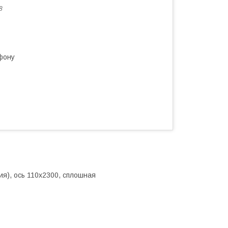
8
фону
я), ось 110х2300, сплошная