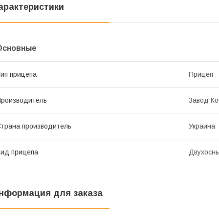
арактеристики
Основные
ип прицепа
Прицеп
роизводитель
Завод Ко
трана производитель
Украина
ид прицепа
Двухосн
нформация для заказа