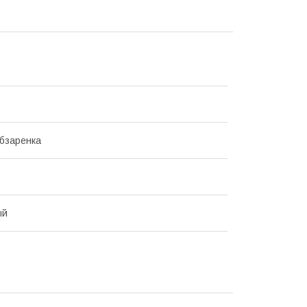
бзаренка
ый