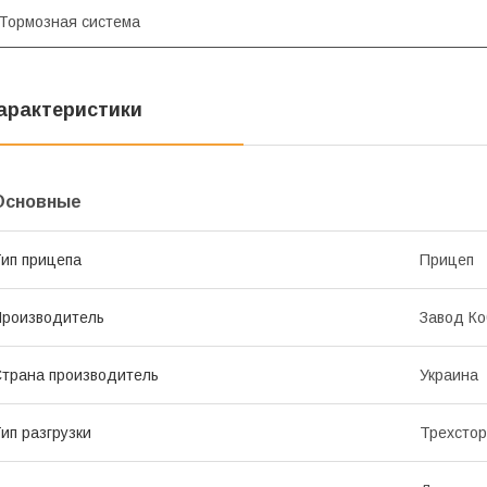
Тормозная система
арактеристики
Основные
ип прицепа
Прицеп
роизводитель
Завод Ко
трана производитель
Украина
ип разгрузки
Трехсто