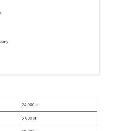
8
фону
24 000 кг
5 800 кг