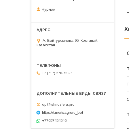
Нурлан
Х
А. Байтурсынова 95, Костанай,
Казахстан
Т
+7 (717) 278-75-96
П
С
op@tehnosfera.pro
https://t.me/tsagroru_bot
Т
+77057454546