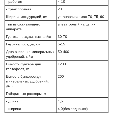
- рабочая
4-10
- транспортная
20
Ширина междурядий, см
устанавливаемая 70, 75, 90
Тип высаживающего
элеваторный на цепях
аппарата
Густота посадки, тыс. шт/га
30-70
Глубина посадки, см
5-15
Доза внесения минеральных
50-400
удобрений, кг/га
Емкость бункера для
1200
картофеля, кг
Емкость бункеров для
200
минеральных удобрений,
дм3
Габаритные размеры, м
- длина
4,5
- ширина
4,0(без подножек)