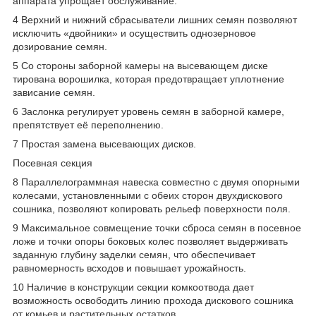
аппарата упрощает обслуживание.
4 Верхний и нижний сбрасыватели лишних семян позволяют
исключить «двойники» и осуществить однозерновое
дозирование семян.
5 Со стороны заборной камеры на высевающем диске
тирована ворошилка, которая предотвращает уплотнение
зависание семян.
6 Заслонка регулирует уровень семян в заборной камере,
препятствует её переполнению.
7 Простая замена высевающих дисков.
Посевная секция
8 Параллелограммная навеска совместно с двумя опорными
колесами, установленными с обеих сторон двухдискового
сошника, позволяют копировать рельеф поверхности поля.
9 Mаксимальное совмещение точки сброса семян в посевное
ложе и точки опоры боковых колес позволяет выдерживать
заданную глубину заделки семян, что обеспечивает
равномерность всходов и повышает урожайность.
10 Наличие в конструкции секции комкоотвода дает
возможность освободить линию прохода дискового сошника
от комьев и растительных остатков.