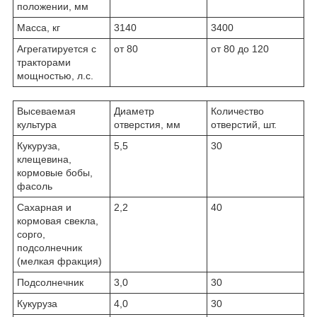
положении, мм
Масса, кг
3140
3400
Агрегатируется с
от 80
от 80 до 120
тракторами
мощностью, л.с.
Высеваемая
Диаметр
Количество
культура
отверстия, мм
отверстий, шт.
Кукуруза,
5,5
30
клещевина,
кормовые бобы,
фасоль
Сахарная и
2,2
40
кормовая свекла,
сорго,
подсолнечник
(мелкая фракция)
Подсолнечник
3,0
30
Кукуруза
4,0
30