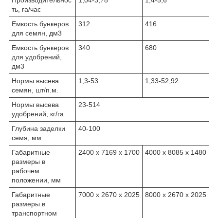
ть, га/час
Емкость бункеров
312
416
для семян, дм
3
Емкость бункеров
340
680
для удобрений,
дм
3
Нормы высева
1,3-53
1,33-52,92
семян, шт/п.м.
Нормы высева
23-514
удобрений, кг/га
Глубина заделки
40-100
семя, мм
Габаритные
2400 х 7169 х 1700
4000 х 8085 х 1480
размеры в
рабочем
положении, мм
Габаритные
7000 х 2670 х 2025
8000 х 2670 х 2025
размеры в
транспортном