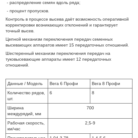
- распределение семян вдоль ряда;
- процент пропусков.
Контроль в процессе высева даёт возможность оперативной
корректировки возникающих отклонений и гарантирует
точный высев.
Цепной механизм переключения передач семенных
высевающих аппаратов имеет 15 передаточных отношений.
Шестеренный механизм переключения передач на
туковысевающие аппараты имеет 12 передаточных
отношений.
Данные / Модель
Вега 6 Профи
Вега 8 Профи
Количество рядов,
6
8
шт.
Ширина
700
междурядий, мм
Рабочая скорость,
2,5-9
км/час
Производительнос
1,04-3,78
1,4-5,6