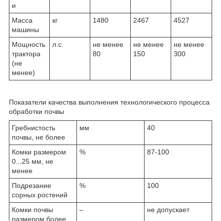
и
Масса
кг
1480
2467
4527
машины
Мощность
л.с.
не менее
не менее
не менее
трактора
80
150
300
(не
менее)
Показатели качества выполнения технологического процесса
обработки почвы
Гребнистость
мм
40
почвы, не более
Комки размером
%
87-100
0...25 мм, не
менее
Подрезание
%
100
сорных ростений
Комки почвы
–
не допускает
размером более