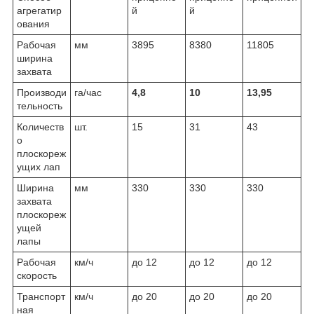
агрегатир
й
й
ования
Рабочая
мм
3895
8380
11805
ширина
захвата
Производи
га/час
4,8
10
13,95
тельность
Количеств
шт.
15
31
43
о
плоскореж
ущих лап
Ширина
мм
330
330
330
захвата
плоскореж
ущей
лапы
Рабочая
км/ч
до 12
до 12
до 12
скорость
Транспорт
км/ч
до 20
до 20
до 20
ная