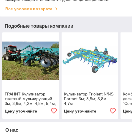
Все условия возврата
Подобные товары компании
ГРАНИТ Культиватор
Культиватор Triolent N/NS
Ком
тяжелый мульчирующий
Farmet 3м; 3,5м; 3,8м;
диск
3м; 3,6м; 4,2м; 4,8м; 5,4м;
4,7м
"Com
6м; 6,6м; 7,2м.
4,2м
Цену уточняйте
Цену уточняйте
Цен
8м; 
О нас