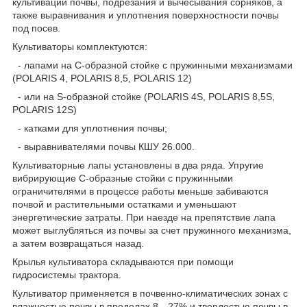
культивации почвы, подрезания и вычесывания сорняков, а
также выравнивания и уплотнения поверхностности почвы
под посев.
Культиваторы комплектуются:
- лапами на С-образной стойке с пружинными механизмами
(POLARIS 4, POLARIS 8,5, POLARIS 12)
- или на S-образной стойке (POLARIS 4S, POLARIS 8,5S,
POLARIS 12S)
- катками для уплотнения почвы;
- выравнивателями почвы КШУ 26.000.
Культиваторные лапы установлены в два ряда. Упругие
вибрирующие С-образные стойки с пружинными
ограничителями в процессе работы меньше забиваются
почвой и растительными остатками и уменьшают
энергетические затраты. При наезде на препятствие лапа
может выглубляться из почвы за счет пружинного механизма,
а затем возвращаться назад.
Крылья культиватора складываются при помощи
гидросистемы трактора.
Культиватор применяется в почвенно-климатических зонах с
влажностью почвы в пределах 8…27% и твердостью почвы в