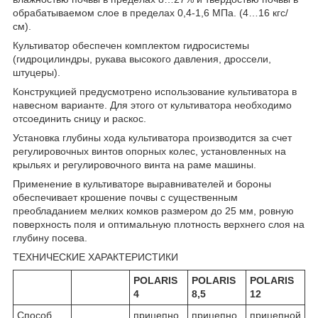
обрабатываемом слое в пределах 0,4-1,6 МПа. (4…16 кгс/
см).
Культиватор обеспечен комплектом гидросистемы
(гидроцилиндры, рукава высокого давления, дроссели,
штуцеры).
Конструкцией предусмотрено использование культиватора в
навесном варианте. Для этого от культиватора необходимо
отсоединить сницу и раскос.
Установка глубины хода культиватора производится за счет
регулировочных винтов опорных колес, установленных на
крыльях и регулировочного винта на раме машины.
Применение в культиваторе выравнивателей и бороны
обеспечивает крошение почвы с существенным
преобладанием мелких комков размером до 25 мм, ровную
поверхность поля и оптимальную плотность верхнего слоя на
глубину посева.
ТЕХНИЧЕСКИЕ ХАРАКТЕРИСТИКИ
POLARIS
POLARIS
POLARIS
4
8,5
12
Способ
прицепно
прицепно
прицепной