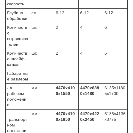
скорость
Глубина
см
6-12
6-12
6-12
обработки
Количеств
шт.
2
4
6
о
выравнива
телей
Количеств
шт.
2
4
6
о шлейф-
катков
Габаритны
е размеры
- в
мм
4470х410
4470х838
6135х1180
рабочем
0х1550
0х1480
5х1700
положени
и
-
мм
4470х410
4470х422
6135х4136
транспорт
0х1850
0х2450
х3775
ном
положени