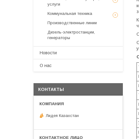
услуги
к
з
Коммунальная техника
К
Производственные линии
ч
Дизель-электростанции,
С
генераторы
С
у
Новости
О нас
КОНТАКТЫ
Лидея Казахстан