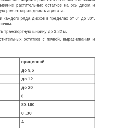
тывание растительных остатков на ось диска и
кую ремонтопригодность агрегата.
и каждого ряда дисков в пределах от 0° до 30°,
почвы.
ь транспортную ширину до 3,32 м.
тительных остатков с почвой, выравнивания и
прицепной
до 9,6
до 12
до 20
8
80-180
0...30
4