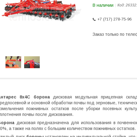
В наличии
Код:
26332
+7 (717) 278-75-96
Заказ только по теле
Антарес 8х4C
борона
дисковая модульная прицепная склад
редпосевной и основной обработки почвы под зерновые, техническ
змельчения пожнивных остатков после уборки посевных культ
плотнения почвы после дискования.
Борона
дисковая предназначена для использования в почвенно
0%, а также на полях с большим количеством пожнивных остатков.
Каждый диск
бороны
установлен на индивидуальной стойке, что