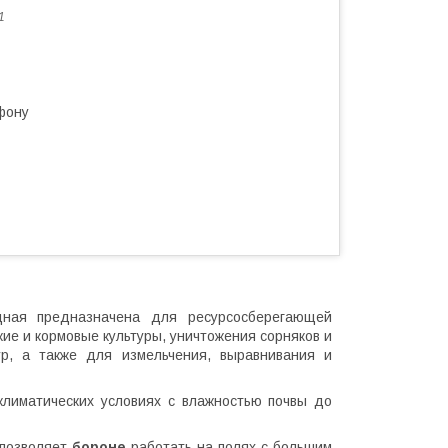
1
фону
ная предназначена для ресурсосберегающей
ие и кормовые культуры, уничтожения сорняков и
ур, а также для измельчения, выравнивания и
климатических условиях с влажностью почвы до
 позволяет
бороне
работать на полях с большим