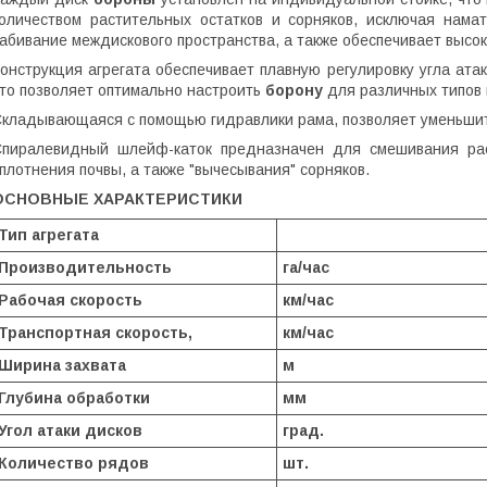
оличеством растительных остатков и сорняков, исключая нама
абивание междискового пространства, а также обеспечивает высо
онструкция агрегата обеспечивает плавную регулировку угла атак
то позволяет оптимально настроить
борону
для различных типов 
кладывающаяся с помощью гидравлики рама, позволяет уменьшит
пиралевидный шлейф-каток предназначен для смешивания рас
плотнения почвы, а также "вычесывания" сорняков.
ОСНОВНЫЕ ХАРАКТЕРИСТИКИ
Тип агрегата
Производительность
га/час
Рабочая скорость
км/час
Транспортная скорость,
км/час
Ширина захвата
м
Глубина обработки
мм
Угол атаки дисков
град.
Количество рядов
шт.