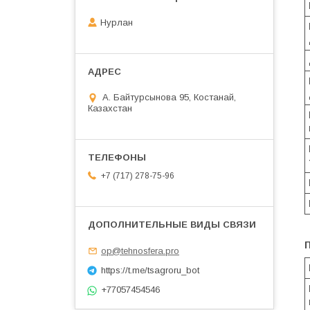
Нурлан
А. Байтурсынова 95, Костанай,
Казахстан
+7 (717) 278-75-96
op@tehnosfera.pro
https://t.me/tsagroru_bot
+77057454546