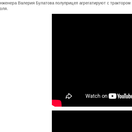
нженера Валерия Булатова полуприцеп агрегатируют с трактором
оля.