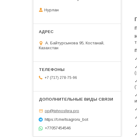
Нурлан
т
А. Байтурсынова 95, Костанай,
Казахстан
✓
✓
(
+7 (717) 278-75-96
✓
(
✓
и
✓
op@tehnosfera.pro
✓
https://t.me/tsagroru_bot
✓
+77057454546
✓