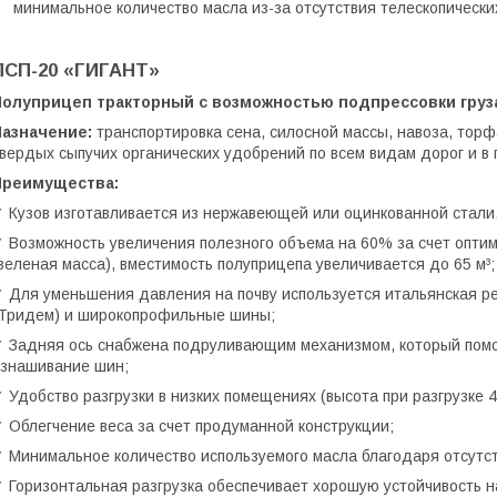
минимальное количество масла из-за отсутствия телескопическ
ПСП-20 «ГИГАНТ»
Полуприцеп тракторный с возможностью подпрессовки груза
Назначение:
транспортировка сена, силосной массы, навоза, торфа
вердых сыпучих органических удобрений по всем видам дорог и в 
Преимущества:
 Кузов изготавливается из нержавеющей или оцинкованной стали,
 Возможность увеличения полезного объема на 60% за счет опти
зеленая масса), вместимость полуприцепа увеличивается до 65 м³;
 Для уменьшения давления на почву используется итальянская р
Тридем) и широкопрофильные шины;
 Задняя ось снабжена подруливающим механизмом, который помог
знашивание шин;
 Удобство разгрузки в низких помещениях (высота при разгрузке 4,
 Облегчение веса за счет продуманной конструкции;
 Минимальное количество используемого масла благодаря отсутс
 Горизонтальная разгрузка обеспечивает хорошую устойчивость н