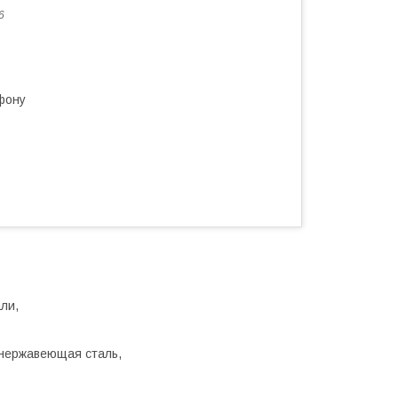
6
фону
ли,
 нержавеющая сталь,