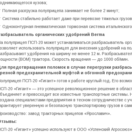
однимающегося кузова;
 Полная разгрузка полуприцепа занимает не более 2 минут;
 Система стабильно работает даже при перевозке тяжелых грузов
 Одноконтурная пневматическая тормозная система итальянского
Разбрасыватель органических удобрений Berma
а полуприцеп ПСП-20 может устанавливаться разбрасыватель орга
озволяет использовать полуприцеп для внесения удобрений на п
азбрасывают удобрения на ширину не менее 12 м. Разбрасывател
ощности (ВОМ) трактора. Скорость вращения — до 1000 об/мин.
Для предотвращения поломок в случае перегрузки разбрас
срезной предохранительной муфтой и обгонной предохран
олуприцеп ПСП-20 «Гигант» готов к работе круглый год. Его возмо
СП-20 «Гигант» — это успешное революционное решение в област
бъединяет и превосходит все известные транспортные системы.
оздана специалистами предприятия в тесном сотрудничестве с у
арантирует уверенную и безопасную транспортировку грузов в сам
роизводство: завод тракторных прицепов «Ярославич».
Отзывы:
СП-20 «Гигант» успешно используют в ООО «Успенский Агросоюз» (