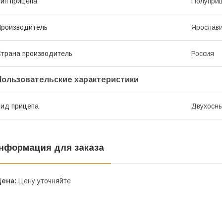
ип прицепа
Полупри
роизводитель
Ярослав
трана производитель
Россия
Пользовательские характеристики
ид прицепа
Двухосн
нформация для заказа
Цена:
Цену уточняйте