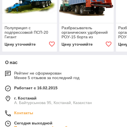
Полуприцеп с
Разбрасыватель
Раз
подпрессовкой ПСП-20
органических удобрений
орга
Гигант
РОУ-15 борта из
РОУ-
оцинкованной стали
нер
Цену уточняйте
Цену уточняйте
Цен
О нас
Рейтинг не сформирован
Менее 5 отзывов за последний год
Работает с 16.02.2015
г. Костанай
А. Байтурсынова 95, Костанай, Казахстан
Контакты
Сегодня выходной