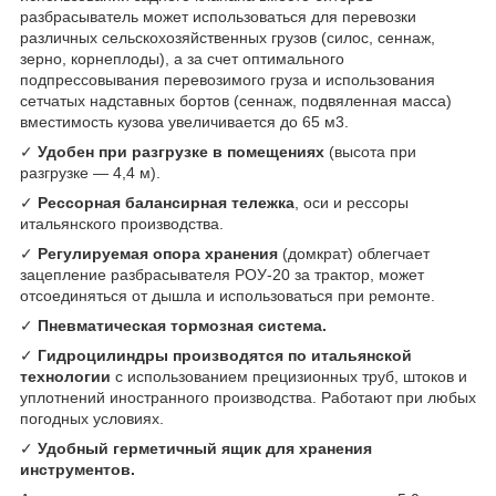
разбрасыватель может использоваться для перевозки
различных сельскохозяйственных грузов (силос, сеннаж,
зерно, корнеплоды), а за счет оптимального
подпрессовывания перевозимого груза и использования
сетчатых надставных бортов (сеннаж, подвяленная масса)
вместимость кузова увеличивается до 65 м
3
.
✓
Удобен при разгрузке в помещениях
(высота при
разгрузке — 4,4 м).
✓
Рессорная балансирная тележка
, оси и рессоры
итальянского производства.
✓
Регулируемая опора хранения
(домкрат) облегчает
зацепление разбрасывателя РОУ-20 за трактор, может
отсоединяться от дышла и использоваться при ремонте.
✓
Пневматическая тормозная система.
✓
Гидроцилиндры производятся по итальянской
технологии
с использованием прецизионных труб, штоков и
уплотнений иностранного производства. Работают при любых
погодных условиях.
✓
Удобный герметичный ящик для хранения
инструментов.