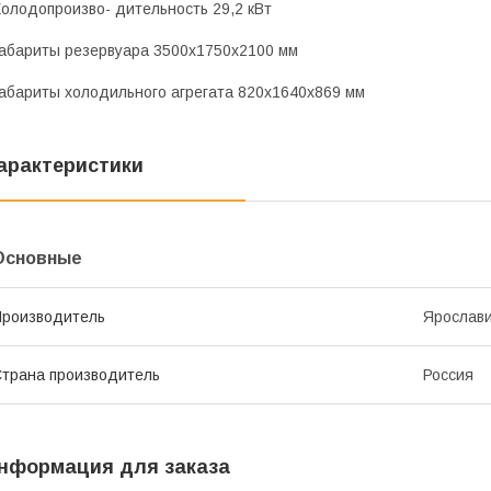
олодопроизво- дительность 29,2 кВт
абариты резервуара 3500x1750x2100 мм
абариты холодильного агрегата 820x1640x869 мм
арактеристики
Основные
роизводитель
Ярослав
трана производитель
Россия
нформация для заказа