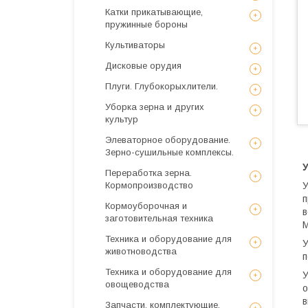
Катки прикатывающие,
пружинные бороны
Культиваторы
Дисковые орудия
Плуги. Глубокорыхлители.
Уборка зерна и других
культур
Элеваторное оборудование.
Зерно-сушильные комплексы.
Переработка зерна.
Кормопроизводство
У
п
Кормоуборочная и
в
заготовительная техника
М
Техника и оборудование для
животноводства
п
Техника и оборудование для
У
овощеводства
о
в
Запчасти, комплектующие,