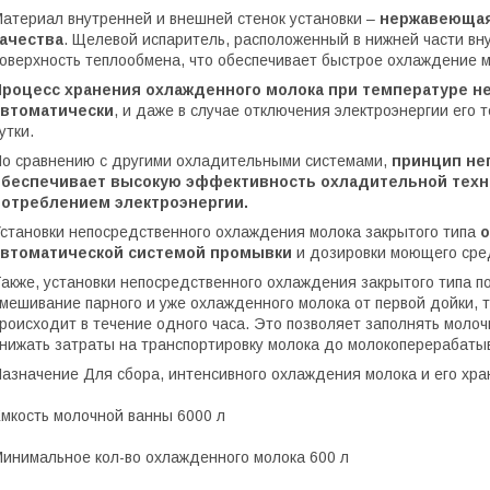
атериал внутренней и внешней стенок установки –
нержавеющая 
качества
. Щелевой испаритель, расположенный в нижней части вн
оверхность теплообмена, что обеспечивает быстрое охлаждение м
Процесс хранения охлажденного молока при температуре н
автоматически
, и даже в случае отключения электроэнергии его 
утки.
о сравнению с другими охладительными системами,
принцип не
обеспечивает высокую эффективность охладительной техно
потреблением электроэнергии.
становки непосредственного охлаждения молока закрытого типа
о
автоматической системой промывки
и дозировки моющего сре
акже, установки непосредственного охлаждения закрытого типа п
мешивание парного и уже охлажденного молока от первой дойки, 
роисходит в течение одного часа. Это позволяет заполнять молочн
нижать затраты на транспортировку молока до молокоперерабат
азначение Для сбора, интенсивного охлаждения молока и его хр
мкость молочной ванны 6000 л
инимальное кол-во охлажденного молока 600 л