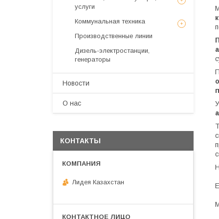
услуги
М
Коммунальная техника
п
Производственные линии
Дизель-электростанции,
с
генераторы
П
Новости
О нас
У
Т
с
КОНТАКТЫ
п
с
Н
Лидея Казахстан
Е
М