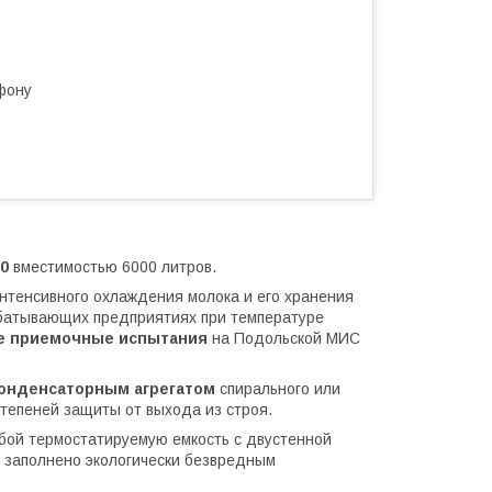
фону
0
вместимостью 6000 литров.
нтенсивного охлаждения молока и его хранения
батывающих предприятиях при температуре
е приемочные испытания
на Подольской МИС
онденсаторным агрегатом
спирального или
степеней защиты от выхода из строя.
бой термостатируемую емкость с двустенной
 заполнено экологически безвредным