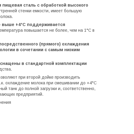
пищевая сталь с обработкой высокого
утренней стенки емкости, имеет большую
олока.
е выше +4°С поддерживается
температура повышается не более, чем на 1°С в
посредственного (прямого) охлаждения
логии в сочетании с самым низким
снащены в стандартной комплектации
дства.
озволяют при второй дойке производить
т.к. охлаждение молока при смешивании до +4°С
ый танк до полной загрузки и, соответственно,
ывающих предприятий.
анения