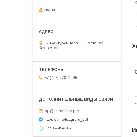
Х
Нурлан
Г
Г
А. Байтурсынова 95, Костанай,
Х
Казахстан
+7 (717) 278-75-96
П
С
op@tehnosfera.pro
https://t.me/tsagroru_bot
+77057454546
И