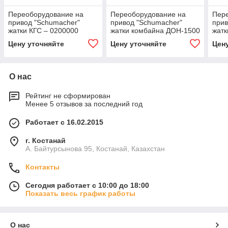
Переоборудование на
Переоборудование на
Пер
привод "Schumacher"
привод "Schumacher"
прив
жатки КГС – 0200000
жатки комбайна ДОН-1500
жатк
кормоуборочного
Цену уточняйте
Цену уточняйте
Цен
комбайна «ПАЛЕССЕ»
О нас
Рейтинг не сформирован
Менее 5 отзывов за последний год
Работает с 16.02.2015
г. Костанай
А. Байтурсынова 95, Костанай, Казахстан
Контакты
Сегодня работает с 10:00 до 18:00
Показать весь график работы
О нас