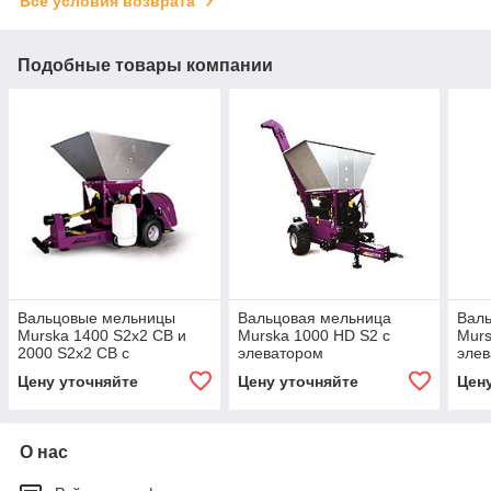
Все условия возврата
Подобные товары компании
Вальцовые мельницы
Вальцовая мельница
Вал
Murska 1400 S2x2 CB и
Murska 1000 HD S2 с
Murs
2000 S2x2 CB с
элеватором
эле
упаковочным выходом,
Цену уточняйте
Цену уточняйте
Цен
дополнительно с
элеватором
О нас