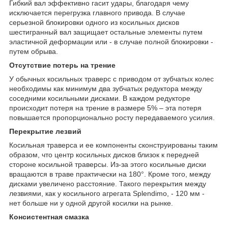
Гибкий вал эффективно гасит удары, благодаря чему
исключается перегрузка главного привода. В случае
серьезной блокировки одного из косильных дисков
шестигранный вал защищает остальные элементы путем
эластичной деформации или - в случае полной блокировки -
путем обрыва.
Отсутствие потерь на трение
У обычных косильных траверс с приводом от зубчатых колес
необходимы как минимум два зубчатых редуктора между
соседними косильными дисками. В каждом редукторе
происходит потеря на трение в размере 5% – эта потеря
повышается пропорционально росту передаваемого усилия.
Перекрытие лезвий
Косильная траверса и ее компоненты сконструированы таким
образом, что центр косильных дисков близок к передней
стороне косильной траверсы. Из-за этого косильные диски
вращаются в траве практически на 180°. Кроме того, между
дисками увеличено расстояние. Такого перекрытия между
лезвиями, как у косильного агрегата Splendimo, - 120 мм -
нет больше ни у одной другой косилки на рынке.
Консистентная смазка