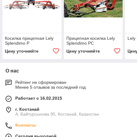
Косилка прицепная Lely
Прицепная косилка Lely
Lely
Splendimo P
Splendimo PC
Цену уточняйте
Цену уточняйте
Цен
О нас
Рейтинг не сформирован
Менее 5 отзывов за последний год
Работает с 16.02.2015
г. Костанай
А. Байтурсынова 95, Костанай, Казахстан
Контакты
Сегодня выходной