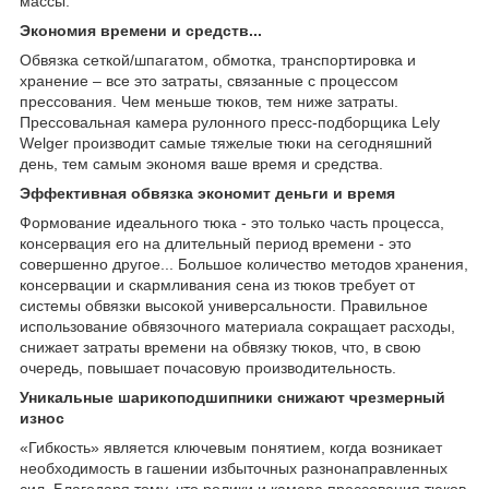
массы.
Экономия времени и средств...
Обвязка сеткой/шпагатом, обмотка, транспортировка и
хранение – все это затраты, связанные с процессом
прессования. Чем меньше тюков, тем ниже затраты.
Прессовальная камера рулонного пресс-подборщика Lely
Welger производит самые тяжелые тюки на сегодняшний
день, тем самым экономя ваше время и средства.
Эффективная обвязка экономит деньги и время
Формование идеального тюка - это только часть процесса,
консервация его на длительный период времени - это
совершенно другое... Большое количество методов хранения,
консервации и скармливания сена из тюков требует от
системы обвязки высокой универсальности. Правильное
использование обвязочного материала сокращает расходы,
снижает затраты времени на обвязку тюков, что, в свою
очередь, повышает почасовую производительность.
Уникальные шарикоподшипники снижают чрезмерный
износ
«Гибкость» является ключевым понятием, когда возникает
необходимость в гашении избыточных разнонаправленных
сил. Благодаря тому, что ролики и камера прессования тюков