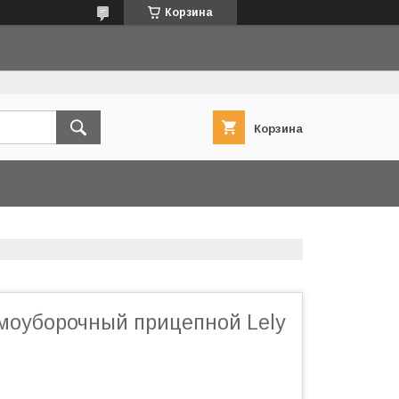
Корзина
Корзина
моуборочный прицепной Lely