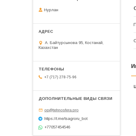
Нурлан
П
С
А. Байтурсынова 95, Костанай,
Казахстан
И
+7 (717) 278-75-96
op@tehnosfera.pro
https://t.me/tsagroru_bot
+77057454546