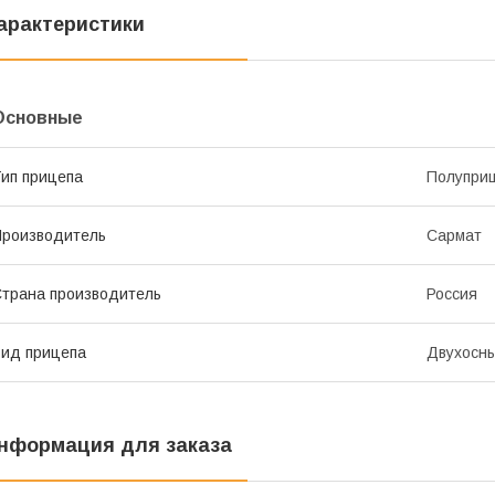
арактеристики
Основные
ип прицепа
Полупри
роизводитель
Сармат
трана производитель
Россия
ид прицепа
Двухосн
нформация для заказа