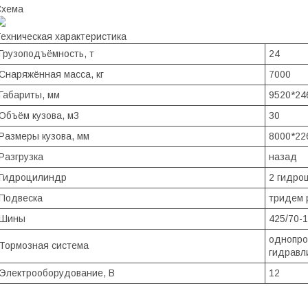
Схема
ехническая характеристика
Грузоподъёмность, т
24
Снаряжённая масса, кг
7000
Габариты, мм
9520*24
Объём кузова, м3
30
Размеры кузова, мм
8000*22
Разгрузка
назад
Гидроцилиндр
2 гидро
Подвеска
тридем 
Шины
425/70-
однопро
Тормозная система
гидравл
Электрооборудование, В
12