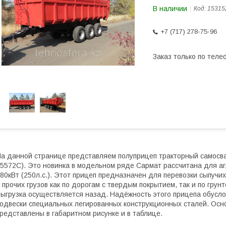
В наличии
Код:
15315
+7 (717) 278-75-96
Заказ только по теле
а данной странице представляем полуприцеп тракторный само
5572С). Это новинка в модельном ряде Сармат рассчитана для а
80кВт (250л.с.). Этот прицеп предназначен для перевозки сыпучи
 прочих грузов как по дорогам с твердым покрытием, так и по гру
ыгрузка осуществляется назад. Надёжность этого прицепа обусло
одвески специальных легированных конструкционных сталей. Осн
редставлены в габаритном рисунке и в таблице.