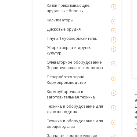
Катки прикатывающие,
пружинные бороны
Культиваторы
Дисковые орудия
Плуги. Глубокорыхлители.
Уборка зерна и других
культур
Элеваторное оборудование.
Зерно-сушильные комплексы.
Переработка зерна.
Кормопроизводство
Кормоуборочная и
Н
заготовительная техника
9
1
Техника и оборудование для
животноводства
и
В
Техника и оборудование для
п
овощеводства
п
Запчасти, комплектующие,