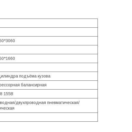
60*3060
60*1660
цилиндра подъёма кузова
рессорная балансирная
18 155В
водная/двухпроводная пневматическая/
ическая