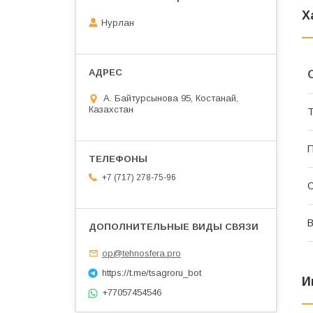
Х
Нурлан
А. Байтурсынова 95, Костанай,
Казахстан
Т
П
+7 (717) 278-75-96
С
В
op@tehnosfera.pro
https://t.me/tsagroru_bot
И
+77057454546