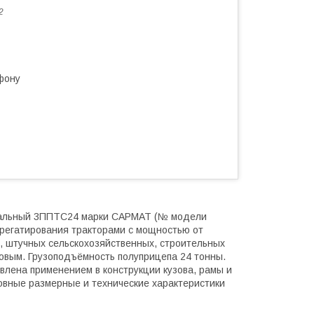
2
фону
свальный 3ППТС24 марки САРМАТ (№ модели
грегатирования тракторами с мощностью от
х, штучных сельскохозяйственных, строительных
нтовым. Грузоподъёмность полуприцепа 24 тонны.
влена применением в конструкции кузова, рамы и
овные размерные и технические характеристики