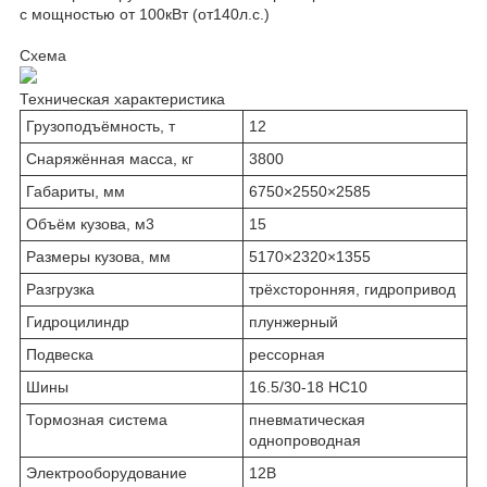
с мощностью от 100кВт (от140л.с.)
Схема
Техническая характеристика
Грузоподъёмность, т
12
Снаряжённая масса, кг
3800
Габариты, мм
6750×2550×2585
Объём кузова, м3
15
Размеры кузова, мм
5170×2320×1355
Разгрузка
трёхсторонняя, гидропривод
Гидроцилиндр
плунжерный
Подвеска
рессорная
Шины
16.5/30-18 НС10
Тормозная система
пневматическая
однопроводная
Электрооборудование
12В