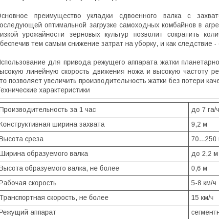
Основное преимущество укладки сдвоенного валка с захва
оследующей оптимальной загрузке самоходных комбайнов в агре
изкой урожайности зерновых культур позволит сократить кол
беспечив тем самым снижение затрат на уборку, и как следствие 
спользование для привода режущего аппарата жатки планетарно
ысокую линейную скорость движения ножа и высокую частоту ре
то позволяет увеличить производительность жатки без потери каче
ехнические характеристики
Производительность за 1 час
до 7 га/
Конструктивная ширина захвата
9,2 м
Высота среза
70...250
Шиpина образуемого валка
до 2,2 м
Высота образуемого валка, не более
0,6 м
Рабочая скорость
5-8 км/ч
Транспортная скорость, не более
15 км/ч
Режущий аппарат
сегмент