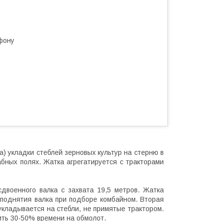
фону
) укладки стеблей зерновых культур на стерню в
бных полях. Жатка агрегатируется с тракторами
двоенного валка с захвата 19,5 метров. Жатка
 поднятия валка при подборе комбайном. Вторая
укладывается на стебли, не примятые трактором.
ить 30-50% времени на обмолот.