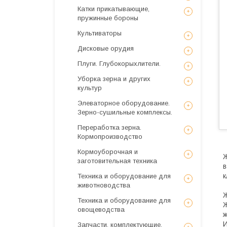
Катки прикатывающие,
пружинные бороны
Культиваторы
Дисковые орудия
Плуги. Глубокорыхлители.
Уборка зерна и других
культур
Элеваторное оборудование.
Зерно-сушильные комплексы.
Переработка зерна.
Кормопроизводство
Кормоуборочная и
Ж
заготовительная техника
в
к
Техника и оборудование для
животноводства
Ж
Техника и оборудование для
Ж
овощеводства
ж
И
Запчасти, комплектующие,