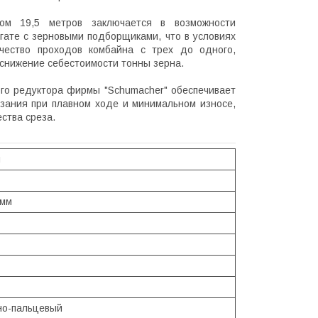
том 19,5 метров заключается в возможности
гате с зерновыми подборщиками, что в условиях
ичество проходов комбайна с трех до одного,
- снижение себестоимости тонны зерна.
го редуктора фирмы "Schumacher" обеспечивает
зания при плавном ходе и минимальном износе,
ства среза.
ч
 мм
но-пальцевый