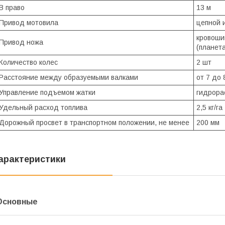
В право
13 м
Привод мотовила
цепной 
кровоши
Привод ножа
(планет
Количество колес
2 шт
Расстояние между образуемыми валками
от 7 до 
Управление подъемом жатки
гидрора
Удельный расход топлива
2,5 кг/га
Дорожный просвет в транспортном положении, не менее
200 мм
арактеристики
Основные