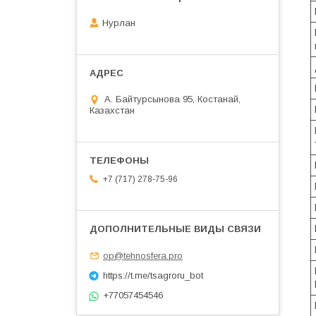
Нурлан
А. Байтурсынова 95, Костанай,
Казахстан
+7 (717) 278-75-96
op@tehnosfera.pro
https://t.me/tsagroru_bot
+77057454546