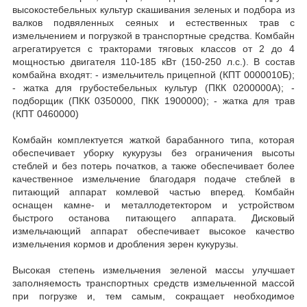
высокостебельных культур скашивания зеленых и подбора из
валков подвяленных сеяных и естественных трав с
измельчением и погрузкой в транспортные средства. Комбайн
агрегатируется с тракторами тяговых классов от 2 до 4
мощностью двигателя 110-185 кВт (150-250 л.с.). В состав
комбайна входят: - измельчитель прицепной (КПТ 0000010Б);
- жатка для грубостебельных культур (ПКК 0200000А); -
подборщик (ПКК 0350000, ПКК 1900000); - жатка для трав
(КПТ 0460000)
Комбайн комплектуется жаткой барабанного типа, которая
обеспечивает уборку кукурузы без ограничения высоты
стеблей и без потерь початков, а также обеспечивает более
качественное измельчение благодаря подаче стеблей в
питающий аппарат комлевой частью вперед. Комбайн
оснащен камне- и металлодетектором и устройством
быстрого останова питающего аппарата. Дисковый
измельчающий аппарат обеспечивает высокое качество
измельчения кормов и дробления зерен кукурузы.
Высокая степень измельчения зеленой массы улучшает
заполняемость транспортных средств измельченной массой
при погрузке и, тем самым, сокращает необходимое