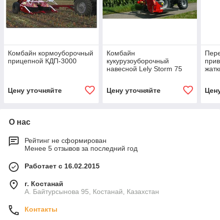
Комбайн кормоуборочный
Комбайн
Пер
прицепной КДП-3000
кукурузоуборочный
прив
навесной Lely Storm 75
жатк
корм
ком
Цену уточняйте
Цену уточняйте
Цен
О нас
Рейтинг не сформирован
Менее 5 отзывов за последний год
Работает с 16.02.2015
г. Костанай
А. Байтурсынова 95, Костанай, Казахстан
Контакты