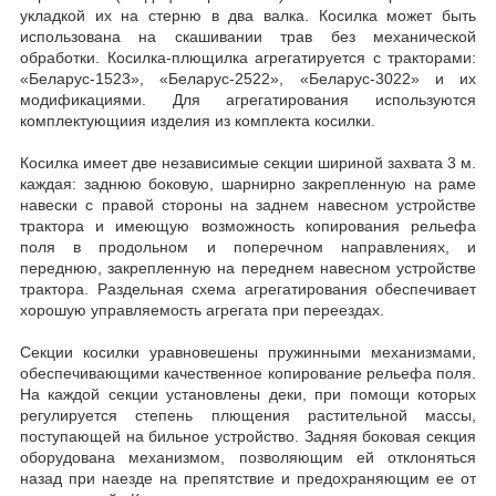
укладкой их на стерню в два валка. Косилка может быть
использована на скашивании трав без механической
обработки. Косилка-плющилка агрегатируется с тракторами:
«Беларус-1523», «Беларус-2522», «Беларус-3022» и их
модификациями. Для агрегатирования используются
комплектующиия изделия из комплекта косилки.
Косилка имеет две независимые секции шириной захвата 3 м.
каждая: заднюю боковую, шарнирно закрепленную на раме
навески с правой стороны на заднем навесном устройстве
трактора и имеющую возможность копирования рельефа
поля в продольном и поперечном направлениях, и
переднюю, закрепленную на переднем навесном устройстве
трактора. Раздельная схема агрегатирования обеспечивает
хорошую управляемость агрегата при переездах.
Секции косилки уравновешены пружинными механизмами,
обеспечивающими качественное копирование рельефа поля.
На каждой секции установлены деки, при помощи которых
регулируется степень плющения растительной массы,
поступающей на бильное устройство. Задняя боковая секция
оборудована механизмом, позволяющим ей отклоняться
назад при наезде на препятствие и предохраняющим ее от