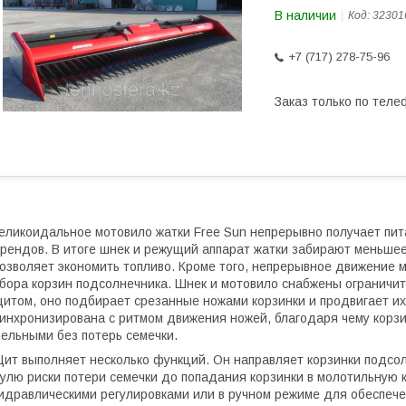
В наличии
Код:
32301
+7 (717) 278-75-96
Заказ только по теле
еликоидальное мотовило жатки Free Sun непрерывно получает пита
рендов. В итоге шнек и режущий аппарат жатки забирают меньшее
озволяет экономить топливо. Кроме того, непрерывное движение
бора корзин подсолнечника. Шнек и мотовило снабжены ограничи
итом, оно подбирает срезанные ножами корзинки и продвигает их
инхронизирована с ритмом движения ножей, благодаря чему корз
ельными без потерь семечки.
ит выполняет несколько функций. Он направляет корзинки подсол
улю риски потери семечки до попадания корзинки в молотильную
идравлическими регулировками или в ручном режиме для обеспече