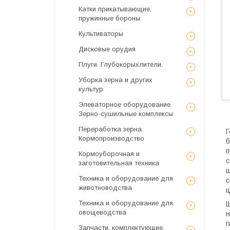
Катки прикатывающие,
пружинные бороны
Культиваторы
Дисковые орудия
Плуги. Глубокорыхлители.
Уборка зерна и других
культур
Элеваторное оборудование.
Зерно-сушильные комплексы.
Переработка зерна.
Г
Кормопроизводство
б
п
Кормоуборочная и
с
заготовительная техника
щ
Техника и оборудование для
с
животноводства
ц
Техника и оборудование для
Щ
овощеводства
н
г
Запчасти, комплектующие,