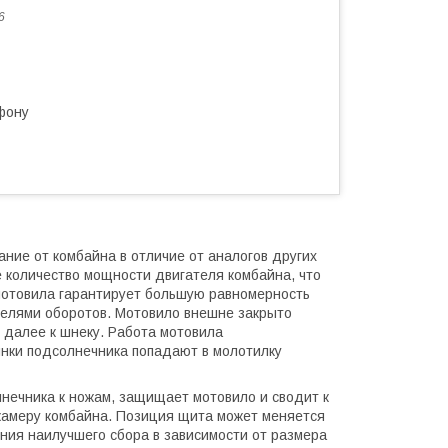
6
фону
ние от комбайна в отличие от аналогов других
 количество мощности двигателя комбайна, что
 мотовила гарантирует большую равномерность
телями оборотов. Мотовило внешне закрыто
 далее к шнеку. Работа мотовила
инки подсолнечника попадают в молотилку
нечника к ножам, защищает мотовило и сводит к
 камеру комбайна. Позиция щита может меняется
ния наилучшего сбора в зависимости от размера