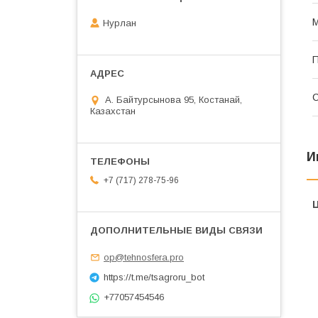
Нурлан
П
С
А. Байтурсынова 95, Костанай,
Казахстан
И
+7 (717) 278-75-96
op@tehnosfera.pro
https://t.me/tsagroru_bot
+77057454546