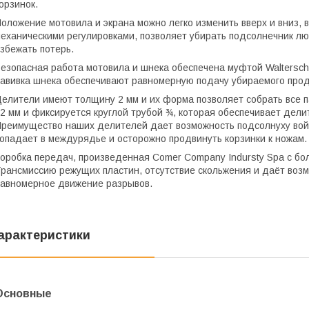
орзинок.
оложение мотовила и экрана можно легко изменить вверх и вниз, 
еханическими регулировками, позволяет убирать подсолнечник лю
збежать потерь.
езопасная работа мотовила и шнека обеспечена муфтой Waltersc
авивка шнека обеспечивают равномерную подачу убираемого прод
елители имеют толщину 2 мм и их форма позволяет собрать все
2 мм и фиксируется круглой трубой ¾, которая обеспечивает дел
реимущество наших делителей дает возможность подсолнуху войт
опадает в междурядье и осторожно продвинуть корзинки к ножам.
оробка передач, произведенная Comer Company Indursty Spa с бо
рансмиссию режущих пластин, отсутствие скольжения и даёт возм
авномерное движение разрывов.
арактеристики
Основные