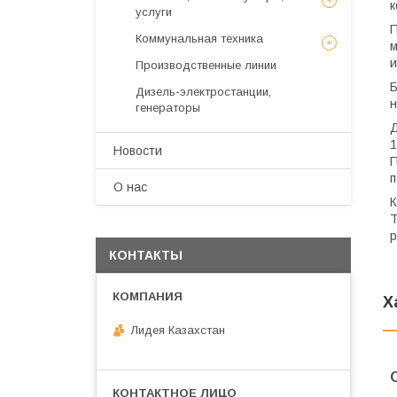
к
услуги
П
Коммунальная техника
м
и
Производственные линии
Б
Дизель-электростанции,
н
генераторы
Д
1
Новости
П
п
О нас
К
Т
р
КОНТАКТЫ
Х
Лидея Казахстан