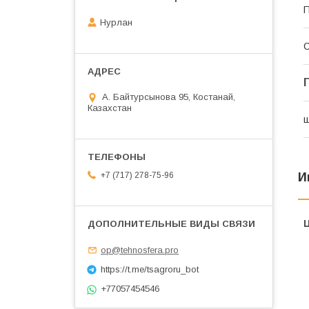
П
Нурлан
С
А. Байтурсынова 95, Костанай,
Казахстан
ш
И
+7 (717) 278-75-96
op@tehnosfera.pro
https://t.me/tsagroru_bot
+77057454546