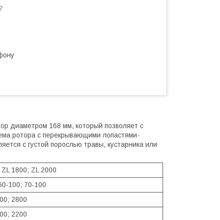
2
фону
тор диаметром 168 мм, который позволяет с
тема ротора с перекрывающими лопастями-
яется с густой порослью травы, кустарника или
 ZL 1800; ZL 2000
60-100; 70-100
00; 2800
00; 2200