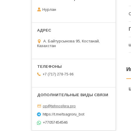
Нурлан
С
А. Байтурсынова 95, Костанай,
ш
Казахстан
И
+7 (717) 278-75-96
op@tehnosfera.pro
https://t.me/tsagroru_bot
+77057454546