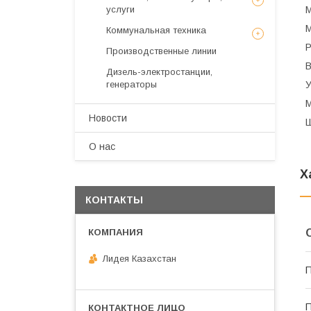
услуги
М
М
Коммунальная техника
Р
Производственные линии
В
Дизель-электростанции,
генераторы
У
М
Новости
Ш
О нас
Х
КОНТАКТЫ
Лидея Казахстан
П
П