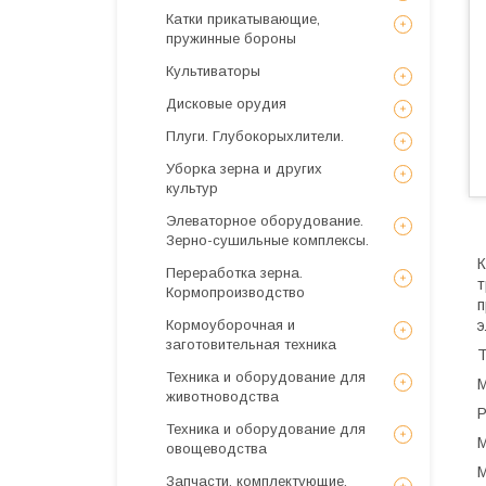
Катки прикатывающие,
пружинные бороны
Культиваторы
Дисковые орудия
Плуги. Глубокорыхлители.
Уборка зерна и других
культур
Элеваторное оборудование.
Зерно-сушильные комплексы.
К
Переработка зерна.
т
Кормопроизводство
п
Кормоуборочная и
э
заготовительная техника
Т
Техника и оборудование для
М
животноводства
Р
Техника и оборудование для
М
овощеводства
М
Запчасти, комплектующие,