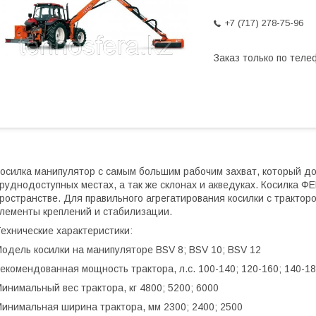
+7 (717) 278-75-96
Заказ только по теле
осилка манипулятор с самым большим рабочим захват, который дох
руднодоступных местах, а так же склонах и акведуках. Косилка 
ространстве. Для правильного агрегатирования косилки с тракт
лементы креплений и стабилизации.
ехнические характеристики:
одель косилки на манипуляторе BSV 8; BSV 10; BSV 12
екомендованная мощность трактора, л.с. 100-140; 120-160; 140-1
инимальный вес трактора, кг 4800; 5200; 6000
инимальная ширина трактора, мм 2300; 2400; 2500