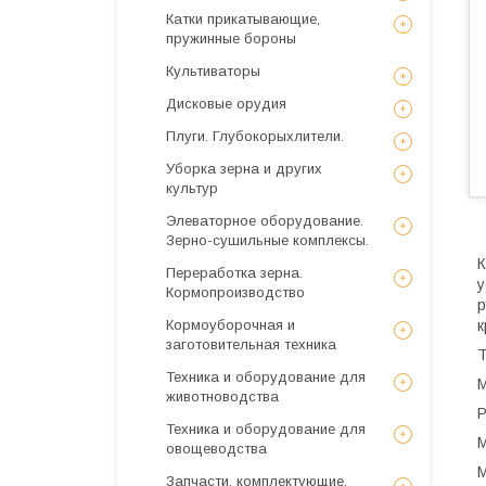
Катки прикатывающие,
пружинные бороны
Культиваторы
Дисковые орудия
Плуги. Глубокорыхлители.
Уборка зерна и других
культур
Элеваторное оборудование.
Зерно-сушильные комплексы.
К
Переработка зерна.
у
Кормопроизводство
р
Кормоуборочная и
к
заготовительная техника
Т
Техника и оборудование для
М
животноводства
Р
Техника и оборудование для
М
овощеводства
М
Запчасти, комплектующие,