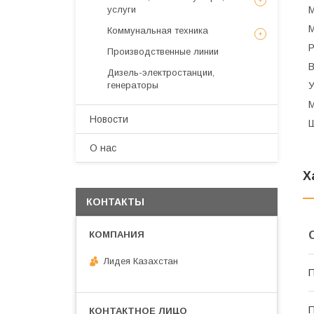
услуги
М
М
Коммунальная техника
Р
Производственные линии
В
Дизель-электростанции,
генераторы
У
М
Новости
Ш
О нас
Х
КОНТАКТЫ
Лидея Казахстан
П
П