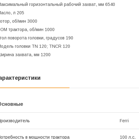
аксимальный горизонтальный рабочий захват, мм 6540
асло, л 205
отор, об/мин 3000
ОМ трактора, об/мин 1000
гол поворота головки, градусов 190
одель головки TN 120; TNCR 120
ирина захвата, мм 1200
арактеристики
Основные
роизводитель
Ferri
отребность в мощности трактора
100 л.с.