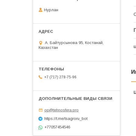
Нурлан
С
А. Байтурсынова 95, Костанай,
ш
Казахстан
И
+7 (717) 278-75-96
op@tehnosfera.pro
https://t.me/tsagroru_bot
+77057454546