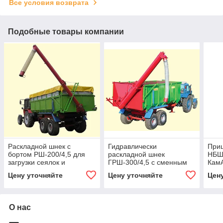
Все условия возврата
Подобные товары компании
Раскладной шнек с
Гидравлически
Приц
бортом РШ-200/4,5 для
раскладной шнек
НБШ-
загрузки сеялок и
ГРШ-300/4,5 с сменным
Кам
разбрасывателей
бортом
прои
Цену уточняйте
Цену уточняйте
Цен
минудобрений,
мин
производительнос
О нас