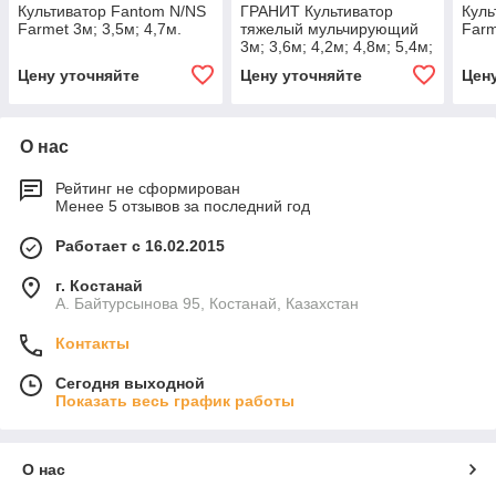
Культиватор Fantom N/NS
ГРАНИТ Культиватор
Куль
Farmet 3м; 3,5м; 4,7м.
тяжелый мульчирующий
Farm
3м; 3,6м; 4,2м; 4,8м; 5,4м;
6м; 6,6м; 7,2м.
Цену уточняйте
Цену уточняйте
Цен
О нас
Рейтинг не сформирован
Менее 5 отзывов за последний год
Работает с 16.02.2015
г. Костанай
А. Байтурсынова 95, Костанай, Казахстан
Контакты
Сегодня выходной
Показать весь график работы
О нас