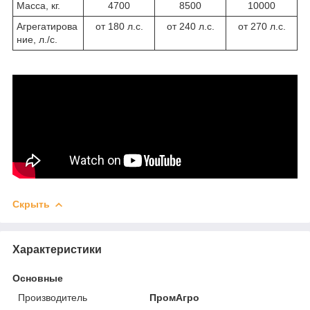
Масса, кг.
4700
8500
10000
Агрегатирова
от 180 л.с.
от 240 л.с.
от 270 л.с.
ние, л./с.
Скрыть
Характеристики
Основные
Производитель
ПромАгро