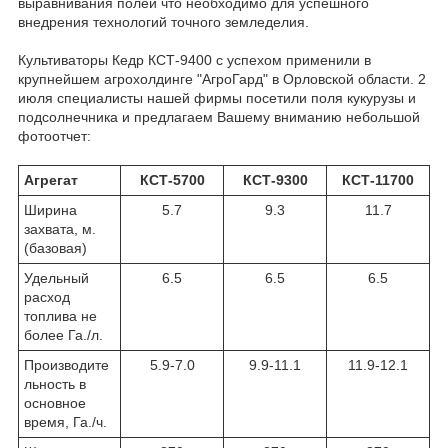
выравнивания полей что необходимо для успешного
внедрения технологий точного земледелия.
Культиваторы Кедр КСТ-9400 с успехом применили в
крупнейшем агрохолдинге "АгроГард" в Орловской области. 2
июля специалисты нашей фирмы посетили поля кукурузы и
подсолнечника и предлагаем Вашему вниманию небольшой
фотоотчет:
Агрегат
КСТ-5700
КСТ-9300
КСТ-11700
Ширина
5.7
9.3
11.7
захвата, м.
(базовая)
Удельный
6.5
6.5
6.5
расход
топлива не
более Га./л.
Производите
5.9-7.0
9.9-11.1
11.9-12.1
льность в
основное
время, Га./ч.