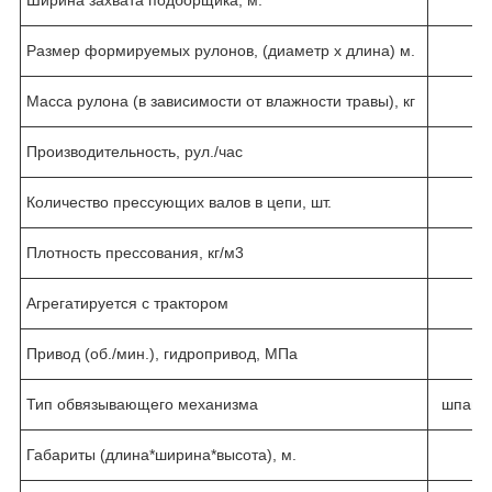
Ширина захвата подборщика, м.
Размер формируемых рулонов, (диаметр х длина) м.
Масса рулона (в зависимости от влажности травы), кг
Производительность, рул./час
Количество прессующих валов в цепи, шт.
Плотность прессования, кг/м
3
Агрегатируется с трактором
Привод (об./мин.), гидропривод, МПа
Тип обвязывающего механизма
шпагат
Габариты (длина*ширина*высота), м.