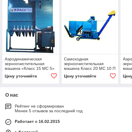
Аэродинамическая
Самоходная
Аэр
зерноочистительная
зерноочистительная
зерн
машина «Класс 15 МС 5»
машина Класс 20 МС 10 П
маш
стационарная
10» 
Цену уточняйте
Цену уточняйте
Цен
О нас
Рейтинг не сформирован
Менее 5 отзывов за последний год
Работает с 16.02.2015