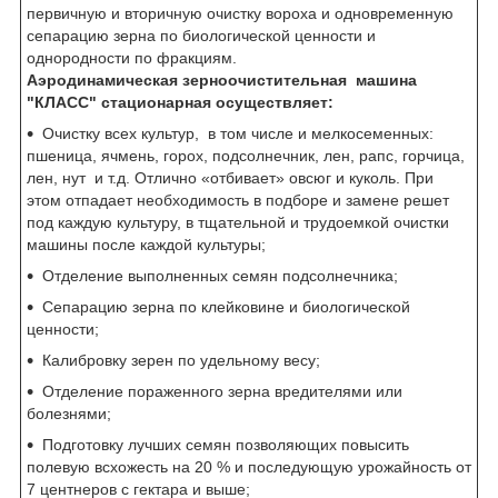
первичную и вторичную очистку вороха и одновременную
сепарацию зерна по биологической ценности и
однородности по фракциям.
Аэродинамическая зерноочистительная машина
"КЛАСС" стационарная осуществляет:
Очистку всех культур, в том числе и мелкосеменных:
пшеница, ячмень, горох, подсолнечник, лен, рапс, горчица,
лен, нут и т.д. Отлично «отбивает» овсюг и куколь. При
этом отпадает необходимость в подборе и замене решет
под каждую культуру, в тщательной и трудоемкой очистки
машины после каждой культуры;
Отделение выполненных семян подсолнечника;
Сепарацию зерна по клейковине и биологической
ценности;
Калибровку зерен по удельному весу;
Отделение пораженного зерна вредителями или
болезнями;
Подготовку лучших семян позволяющих повысить
полевую всхожесть на 20 % и последующую урожайность от
7 центнеров с гектара и выше;