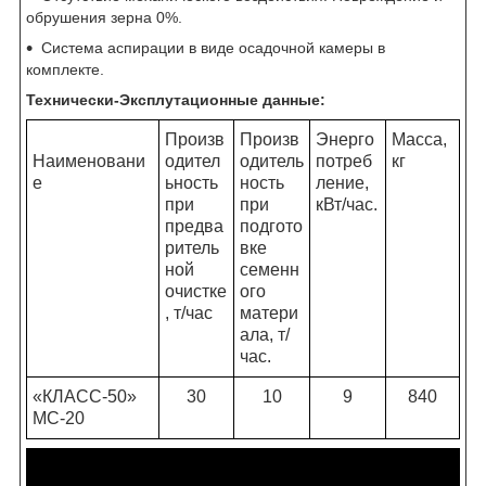
обрушения зерна 0%.
Система аспирации в виде осадочной камеры в
комплекте.
Технически-Эксплутационные данные:
Произв
Произв
Энерго
Масса,
Наименовани
одител
одитель
потреб
кг
е
ьность
ность
ление,
при
при
кВт/час.
предва
подгото
ритель
вке
ной
семенн
очистке
ого
, т/час
матери
ала, т/
час.
«КЛАСС-50»
30
10
9
840
МС-20