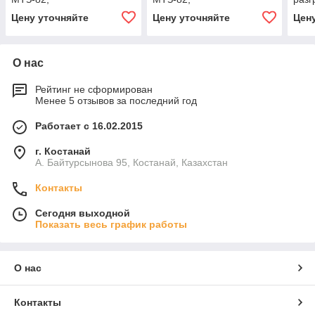
грузоподъемность 4,4 т,
грузоподъемность 6 т,
трак
Цену уточняйте
Цену уточняйте
Цен
объем 5 м3
объем 5,4 м3
груз
объе
О нас
Рейтинг не сформирован
Менее 5 отзывов за последний год
Работает с 16.02.2015
г. Костанай
А. Байтурсынова 95, Костанай, Казахстан
Контакты
Сегодня выходной
Показать весь график работы
О нас
Контакты