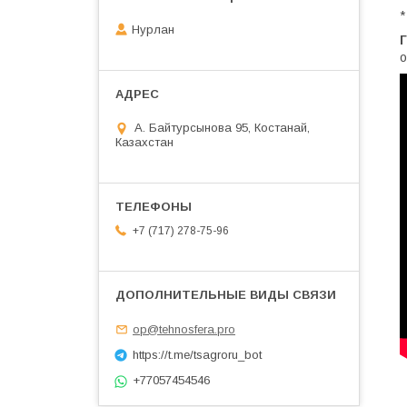
*
Нурлан
Г
о
А. Байтурсынова 95, Костанай,
Казахстан
+7 (717) 278-75-96
op@tehnosfera.pro
https://t.me/tsagroru_bot
+77057454546