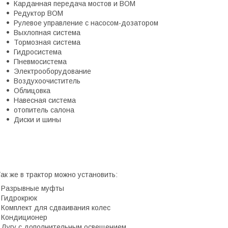
Карданная передача мостов и ВОМ
Редуктор ВОМ
Рулевое управление с насосом-дозатором
Выхлопная система
Тормозная система
Гидросистема
Пневмосистема
Электрооборудование
Воздухоочиститель
Облицовка
Навесная система
отопитель салона
Диски и шины
ак же в трактор можно установить:
 Разрывные муфты
 Гидрокрюк
 Комплект для сдваивания колес
 Кондиционер
 Дугу с дополнительным освещением